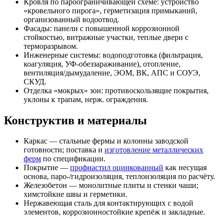
Кровля по пароограничивающей схеме: устройство
«кровельного пирога», герметизация примыканий,
организованный водоотвод.
Фасады: панели с повышенной коррозионной
стойкостью, витражные участки, теплые двери с
терморазрывом.
Инженерные системы: водоподготовка (фильтрация,
коагуляция, УФ-обеззараживание), отопление,
вентиляция/дымудаление, ЭОМ, ВК, АПС и СОУЭ,
СКУД.
Отделка «мокрых» зон: противоскользящие покрытия,
уклоны к трапам, нерж. ограждения.
Конструктив и материалы
Каркас — стальные фермы и колонны заводской
готовности; поставка и
изготовление металлических
ферм
по спецификации.
Покрытие —
профнастил оцинкованный
как несущая
основа, паро-/гидроизоляция, теплоизоляция по расчёту.
Железобетон — монолитные плиты и стенки чаши;
химстойкие швы и герметики.
Нержавеющая сталь для контактирующих с водой
элементов, коррозионностойкие крепёж и закладные.