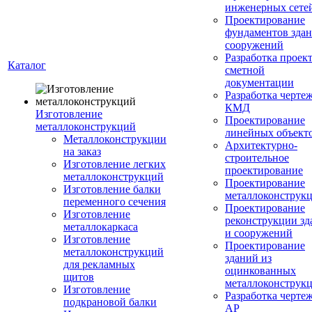
инженерных сете
Проектирование
фундаментов здан
сооружений
Разработка проек
Каталог
сметной
документации
Разработка черте
КМД
Изготовление
Проектирование
металлоконструкций
линейных объект
Металлоконструкции
Архитектурно-
на заказ
строительное
Изготовление легких
проектирование
металлоконструкций
Проектирование
Изготовление балки
металлоконструк
переменного сечения
Проектирование
Изготовление
реконструкции зд
металлокаркаса
и сооружений
Изготовление
Проектирование
металлоконструкций
зданий из
для рекламных
оцинкованных
щитов
металлоконструк
Изготовление
Разработка черте
подкрановой балки
АР