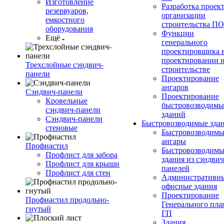
Изготовление
Разработка проек
резервуаров,
организации
емкостного
строительства П
оборудования
Функции
Ещё
генерального
проектировщика 
проектировании 
Трехслойные сэндвич-
строительстве
панели
Проектирование
ангаров
Сэндвич-панели
Проектирование
Кровельные
быстровозводимы
сэндвич-панели
зданий
Сэндвич-панели
Быстровозводимые зда
стеновые
Быстровозводимы
ангары
Профнастил
Быстровозводимы
Профлист для забора
здания из сэндвич
Профлист для крыши
панелей
Профлист для стен
Административны
офисные здания
Проектирование
Профнастил продольно-
Генерального пла
гнутый
ГП
Здания