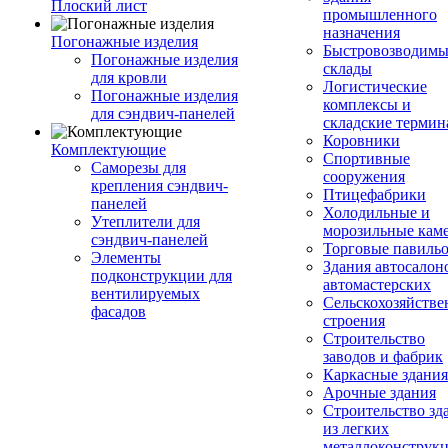
Плоский лист
промышленного
назначения
Погонажные изделия
Быстровозводимы
Погонажные изделия
склады
для кровли
Логистические
Погонажные изделия
комплексы и
для сэндвич-панелей
складские терми
Коровники
Комплектующие
Спортивные
Саморезы для
сооружения
крепления сэндвич-
Птицефабрики
панелей
Холодильные и
Утеплители для
морозильные кам
сэндвич-панелей
Торговые павиль
Элементы
Здания автосалон
подконструкции для
автомастерских
вентилируемых
Сельскохозяйств
фасадов
строения
Строительство
заводов и фабрик
Каркасные здания
Арочные здания
Строительство зд
из легких
металлоконструк