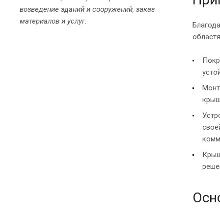
возведение зданий и сооружений, заказ
материалов и услуг.
Благода
областя
Покр
усто
Монт
крыш
Устр
свое
комм
Крыш
реше
Осн