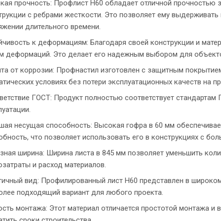
кая прочность: Профлист Н60 обладает отличной прочностью з
трукции с ребрами жесткости. Это позволяет ему выдерживать 
яжении длительного времени.
йчивость к деформациям: Благодаря своей конструкции и матер
м деформаций. Это делает его надежным выбором для объектов
та от коррозии: Профнастил изготовлен с защитным покрытием 
атических условиях без потери эксплуатационных качеств на п
ветствие ГОСТ: Продукт полностью соответствует стандартам Г
луатации.
шая несущая способность: Высокая гофра в 60 мм обеспечива
обность, что позволяет использовать его в конструкциях с бол
зная ширина: Ширина листа в 845 мм позволяет уменьшить кол
озатраты и расход материалов.
тичный вид: Профилированный лист Н60 представлен в широком
олее подходящий вариант для любого проекта.
ость монтажа: Этот материал отличается простотой монтажа и 
атить сроки строительства.