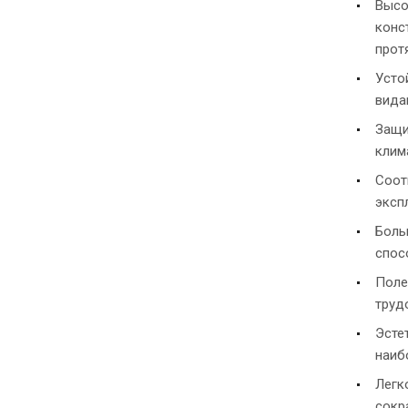
Высо
конс
прот
Усто
вида
Защи
клим
Соот
эксп
Боль
спос
Поле
труд
Эсте
наиб
Легк
сокр