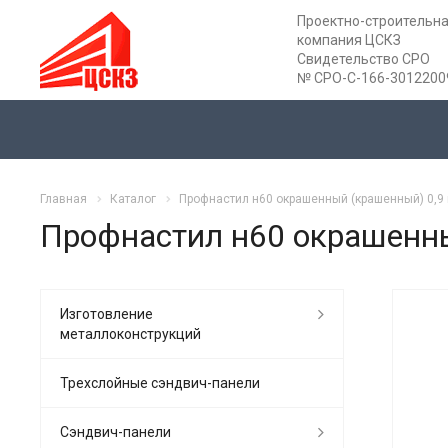
Проектно-строительн
компания ЦСКЗ
Свидетельство СРО
№ СРО-С-166-3012200
Главная
Каталог
Профнастил н60 окрашенный (крашенный) 0,9
Профнастил н60 окрашенны
Изготовление
металлоконструкций
Трехслойные сэндвич-панели
Сэндвич-панели