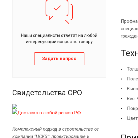
Профнас
специал
Наши специалисты ответят на любой
граждан
интересующий вопрос по товару
Тех
Задать вопрос
Толщ
Поле
Высо
Свидетельства СРО
Вес: 
Покр
Цвет
Комплексный подход в строительстве от
При
компании "ЦСКЗ": проектирование и