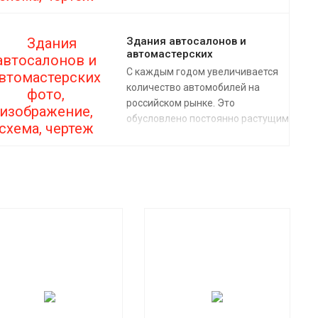
логистических, транспортно-
логистических комплексов) и
Здания автосалонов и
складских терминалов.
автомастерских
С каждым годом увеличивается
количество автомобилей на
российском рынке. Это
обусловлено постоянно растущим
спросом. В связи с этим, весьма
перспективным направлением
малого бизнеса становится
строительство
специализированных
автомастерских, автомоек,
станций обслуживания
автомобилей и конечно же
автосалонов.