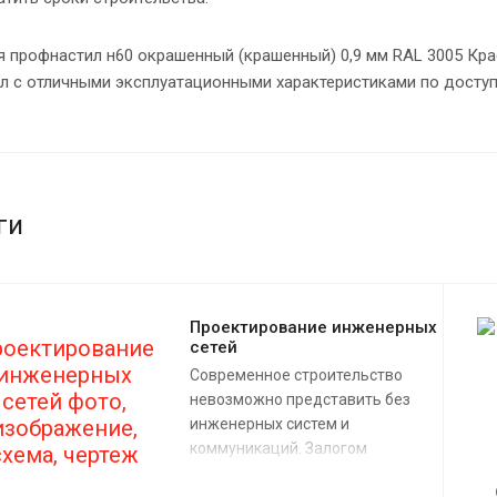
 профнастил н60 окрашенный (крашенный) 0,9 мм RAL 3005 Кра
л с отличными эксплуатационными характеристиками по доступ
ги
Проектирование инженерных
сетей
Современное строительство
невозможно представить без
инженерных систем и
коммуникаций. Залогом
долговечной и бесперебойной
службы инженерных сетей –