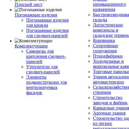
промышленного
Плоский лист
назначения
Быстровозводимы
Погонажные изделия
склады
Погонажные изделия
Логистические
для кровли
комплексы и
Погонажные изделия
складские терми
для сэндвич-панелей
Коровники
Спортивные
Комплектующие
сооружения
Саморезы для
Птицефабрики
крепления сэндвич-
Холодильные и
панелей
морозильные кам
Утеплители для
Торговые павиль
сэндвич-панелей
Здания автосалон
Элементы
автомастерских
подконструкции для
Сельскохозяйств
вентилируемых
строения
фасадов
Строительство
заводов и фабрик
Каркасные здания
Арочные здания
Строительство зд
из легких
металлоконструк