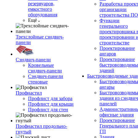
резервуаров,
Разработка проек
емкостного
организации
оборудования
строительства П
Ещё
Функции
генерального
проектировщика 
Трехслойные сэндвич-
проектировании 
панели
строительстве
Проектирование
ангаров
Проектирование
Сэндвич-панели
быстровозводимы
Кровельные
зданий
сэндвич-панели
Быстровозводимые зда
Сэндвич-панели
Быстровозводимы
стеновые
ангары
Быстровозводимы
Профнастил
здания из сэндвич
Профлист для забора
панелей
Профлист для крыши
Административны
Профлист для стен
офисные здания
Проектирование
Генерального пла
Профнастил продольно-
ГП
гнутый
Здания