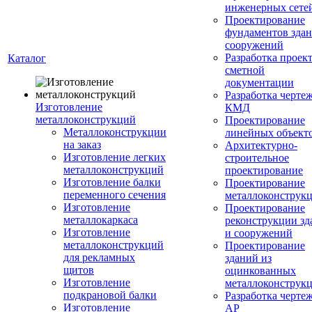
инженерных сете
Проектирование
фундаментов здан
сооружений
Разработка проек
Каталог
сметной
документации
Разработка черте
Изготовление
КМД
металлоконструкций
Проектирование
Металлоконструкции
линейных объект
на заказ
Архитектурно-
Изготовление легких
строительное
металлоконструкций
проектирование
Изготовление балки
Проектирование
переменного сечения
металлоконструк
Изготовление
Проектирование
металлокаркаса
реконструкции зд
Изготовление
и сооружений
металлоконструкций
Проектирование
для рекламных
зданий из
щитов
оцинкованных
Изготовление
металлоконструк
подкрановой балки
Разработка черте
Изготовление
АР