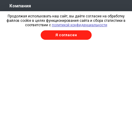
Компания
О компании
Продолжая использовать наш сайт, вы даёте согласие на обработку
файлов cookie в целях функционирования сайта и сбора статистики в
Свидетельство СРО
соответствии с
политикой конфиденциальности
Отзывы
Я согласен
Реквизиты
RAL
Каталог
Изготовление металлоконструкций
Трехслойные сэндвич-панели
Сэндвич-панели
Профнастил
Профнастил продольно-гнутый
Плоский лист
Погонажные изделия
Комплектующие