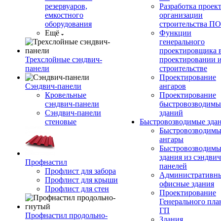
резервуаров,
Разработка проек
емкостного
организации
оборудования
строительства П
Ещё
Функции
генерального
проектировщика 
Трехслойные сэндвич-
проектировании 
панели
строительстве
Проектирование
Сэндвич-панели
ангаров
Кровельные
Проектирование
сэндвич-панели
быстровозводимы
Сэндвич-панели
зданий
стеновые
Быстровозводимые зда
Быстровозводимы
ангары
Быстровозводимы
здания из сэндвич
Профнастил
панелей
Профлист для забора
Административны
Профлист для крыши
офисные здания
Профлист для стен
Проектирование
Генерального пла
ГП
Профнастил продольно-
Здания