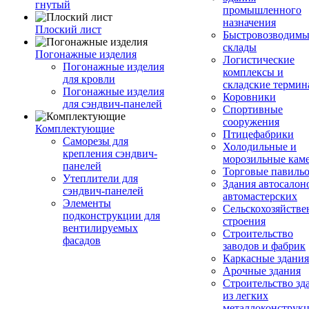
гнутый
промышленного
назначения
Плоский лист
Быстровозводимы
склады
Погонажные изделия
Логистические
Погонажные изделия
комплексы и
для кровли
складские терми
Погонажные изделия
Коровники
для сэндвич-панелей
Спортивные
сооружения
Комплектующие
Птицефабрики
Саморезы для
Холодильные и
крепления сэндвич-
морозильные кам
панелей
Торговые павиль
Утеплители для
Здания автосалон
сэндвич-панелей
автомастерских
Элементы
Сельскохозяйств
подконструкции для
строения
вентилируемых
Строительство
фасадов
заводов и фабрик
Каркасные здания
Арочные здания
Строительство зд
из легких
металлоконструк