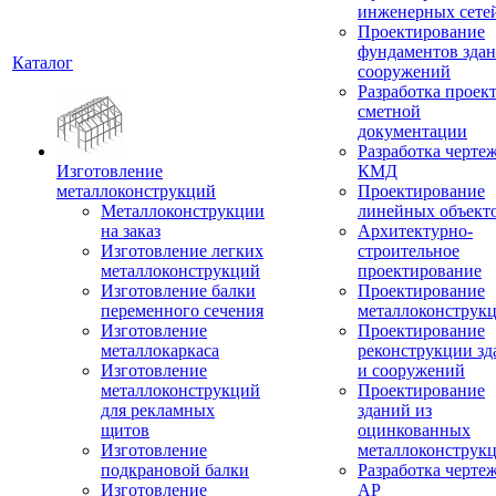
инженерных сете
Проектирование
фундаментов здан
Каталог
сооружений
Разработка проек
сметной
документации
Разработка черте
Изготовление
КМД
металлоконструкций
Проектирование
Металлоконструкции
линейных объект
на заказ
Архитектурно-
Изготовление легких
строительное
металлоконструкций
проектирование
Изготовление балки
Проектирование
переменного сечения
металлоконструк
Изготовление
Проектирование
металлокаркаса
реконструкции зд
Изготовление
и сооружений
металлоконструкций
Проектирование
для рекламных
зданий из
щитов
оцинкованных
Изготовление
металлоконструк
подкрановой балки
Разработка черте
Изготовление
АР