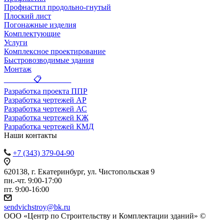
Профнастил продольно-гнутый
Плоский лист
Погонажные изделия
Комплектующие
Услуги
Комплексное проектирование
Быстровозводимые здания
Монтаж
_______ 📋 _______
Разработка проекта ППР
Разработка чертежей АР
Разработка чертежей АС
Разработка чертежей КЖ
Разработка чертежей КМД
Наши контакты
+7 (343) 379-04-90
620138, г. Екатеринбург, ул. Чистопольская 9
пн.-чт. 9:00-17:00
пт. 9:00-16:00
sendvichstroy@bk.ru
ООО «Центр по Строительству и Комплектации зданий» ©