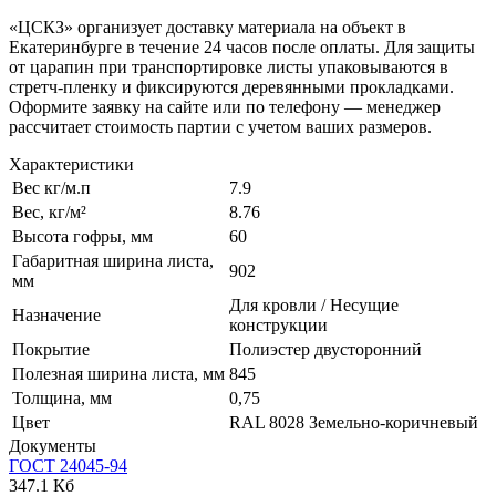
«ЦСКЗ» организует доставку материала на объект в
Екатеринбурге в течение 24 часов после оплаты. Для защиты
от царапин при транспортировке листы упаковываются в
стретч-пленку и фиксируются деревянными прокладками.
Оформите заявку на сайте или по телефону — менеджер
рассчитает стоимость партии с учетом ваших размеров.
Характеристики
Вес кг/м.п
7.9
Вес, кг/м²
8.76
Высота гофры, мм
60
Габаритная ширина листа,
902
мм
Для кровли / Несущие
Назначение
конструкции
Покрытие
Полиэстер двусторонний
Полезная ширина листа, мм
845
Толщина, мм
0,75
Цвет
RAL 8028 Земельно-коричневый
Документы
ГОСТ 24045-94
347.1 Кб