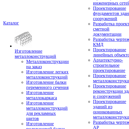
инженерных сете
Проектирование
фундаментов здан
сооружений
Каталог
Разработка проек
сметной
документации
Разработка черте
КМД
Проектирование
Изготовление
линейных объект
металлоконструкций
Архитектурно-
Металлоконструкции
строительное
на заказ
проектирование
Изготовление легких
Проектирование
металлоконструкций
металлоконструк
Изготовление балки
Проектирование
переменного сечения
реконструкции зд
Изготовление
и сооружений
металлокаркаса
Проектирование
Изготовление
зданий из
металлоконструкций
оцинкованных
для рекламных
металлоконструк
щитов
Разработка черте
Изготовление
АР
подкрановой балки