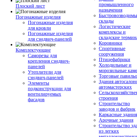
промышленного
Плоский лист
назначения
Быстровозводимы
Погонажные изделия
склады
Погонажные изделия
Логистические
для кровли
комплексы и
Погонажные изделия
складские терми
для сэндвич-панелей
Коровники
Спортивные
Комплектующие
сооружения
Саморезы для
Птицефабрики
крепления сэндвич-
Холодильные и
панелей
морозильные кам
Утеплители для
Торговые павиль
сэндвич-панелей
Здания автосалон
Элементы
автомастерских
подконструкции для
Сельскохозяйств
вентилируемых
строения
фасадов
Строительство
заводов и фабрик
Каркасные здания
Арочные здания
Строительство зд
из легких
металлоконструк