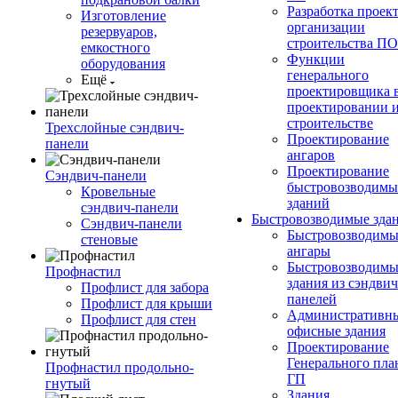
Разработка проек
Изготовление
организации
резервуаров,
строительства П
емкостного
Функции
оборудования
генерального
Ещё
проектировщика 
проектировании 
строительстве
Трехслойные сэндвич-
Проектирование
панели
ангаров
Проектирование
Сэндвич-панели
быстровозводимы
Кровельные
зданий
сэндвич-панели
Быстровозводимые зда
Сэндвич-панели
Быстровозводимы
стеновые
ангары
Быстровозводимы
Профнастил
здания из сэндвич
Профлист для забора
панелей
Профлист для крыши
Административны
Профлист для стен
офисные здания
Проектирование
Генерального пла
Профнастил продольно-
ГП
гнутый
Здания