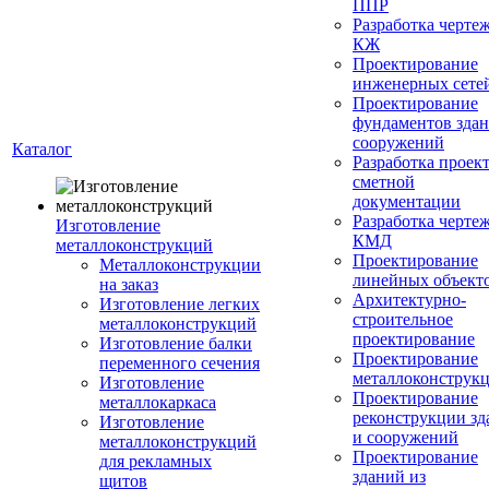
ППР
Разработка черте
КЖ
Проектирование
инженерных сете
Проектирование
фундаментов здан
сооружений
Каталог
Разработка проек
сметной
документации
Разработка черте
Изготовление
КМД
металлоконструкций
Проектирование
Металлоконструкции
линейных объект
на заказ
Архитектурно-
Изготовление легких
строительное
металлоконструкций
проектирование
Изготовление балки
Проектирование
переменного сечения
металлоконструк
Изготовление
Проектирование
металлокаркаса
реконструкции зд
Изготовление
и сооружений
металлоконструкций
Проектирование
для рекламных
зданий из
щитов