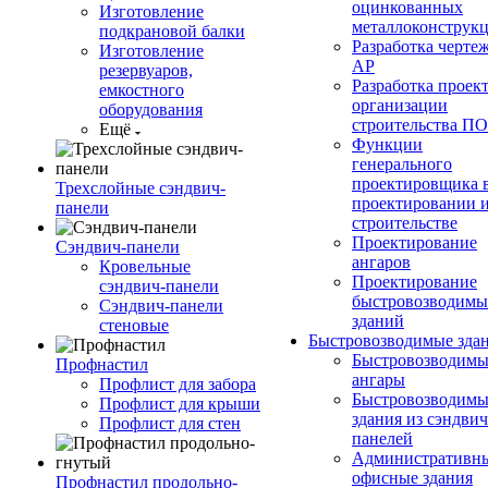
оцинкованных
Изготовление
металлоконструк
подкрановой балки
Разработка черте
Изготовление
АР
резервуаров,
Разработка проек
емкостного
организации
оборудования
строительства П
Ещё
Функции
генерального
проектировщика 
Трехслойные сэндвич-
проектировании 
панели
строительстве
Проектирование
Сэндвич-панели
ангаров
Кровельные
Проектирование
сэндвич-панели
быстровозводимы
Сэндвич-панели
зданий
стеновые
Быстровозводимые зда
Быстровозводимы
Профнастил
ангары
Профлист для забора
Быстровозводимы
Профлист для крыши
здания из сэндвич
Профлист для стен
панелей
Административны
офисные здания
Профнастил продольно-