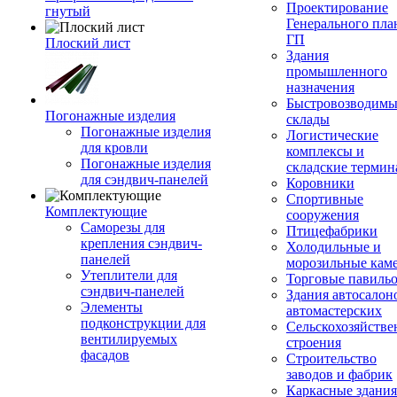
Проектирование
гнутый
Генерального пла
ГП
Плоский лист
Здания
промышленного
назначения
Быстровозводимы
Погонажные изделия
склады
Погонажные изделия
Логистические
для кровли
комплексы и
Погонажные изделия
складские терми
для сэндвич-панелей
Коровники
Спортивные
Комплектующие
сооружения
Саморезы для
Птицефабрики
крепления сэндвич-
Холодильные и
панелей
морозильные кам
Утеплители для
Торговые павиль
сэндвич-панелей
Здания автосалон
Элементы
автомастерских
подконструкции для
Сельскохозяйств
вентилируемых
строения
фасадов
Строительство
заводов и фабрик
Каркасные здания