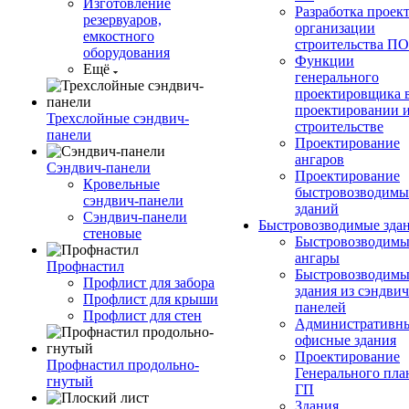
Изготовление
Разработка проек
резервуаров,
организации
емкостного
строительства П
оборудования
Функции
Ещё
генерального
проектировщика 
проектировании 
Трехслойные сэндвич-
строительстве
панели
Проектирование
ангаров
Сэндвич-панели
Проектирование
Кровельные
быстровозводимы
сэндвич-панели
зданий
Сэндвич-панели
Быстровозводимые зда
стеновые
Быстровозводимы
ангары
Профнастил
Быстровозводимы
Профлист для забора
здания из сэндвич
Профлист для крыши
панелей
Профлист для стен
Административны
офисные здания
Проектирование
Профнастил продольно-
Генерального пла
гнутый
ГП
Здания