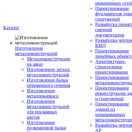
инженерных сете
Проектирование
фундаментов здан
сооружений
Разработка проек
Каталог
сметной
документации
Разработка черте
КМД
Изготовление
Проектирование
металлоконструкций
линейных объект
Металлоконструкции
Архитектурно-
на заказ
строительное
Изготовление легких
проектирование
металлоконструкций
Проектирование
Изготовление балки
металлоконструк
переменного сечения
Проектирование
Изготовление
реконструкции зд
металлокаркаса
и сооружений
Изготовление
Проектирование
металлоконструкций
зданий из
для рекламных
оцинкованных
щитов
металлоконструк
Изготовление
Разработка черте
подкрановой балки
АР