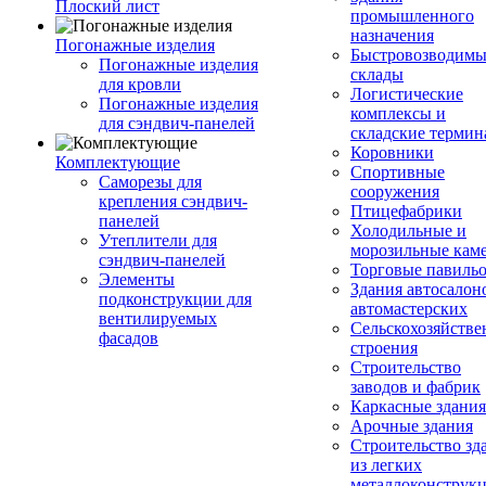
Плоский лист
промышленного
назначения
Погонажные изделия
Быстровозводимы
Погонажные изделия
склады
для кровли
Логистические
Погонажные изделия
комплексы и
для сэндвич-панелей
складские терми
Коровники
Комплектующие
Спортивные
Саморезы для
сооружения
крепления сэндвич-
Птицефабрики
панелей
Холодильные и
Утеплители для
морозильные кам
сэндвич-панелей
Торговые павиль
Элементы
Здания автосалон
подконструкции для
автомастерских
вентилируемых
Сельскохозяйств
фасадов
строения
Строительство
заводов и фабрик
Каркасные здания
Арочные здания
Строительство зд
из легких
металлоконструк