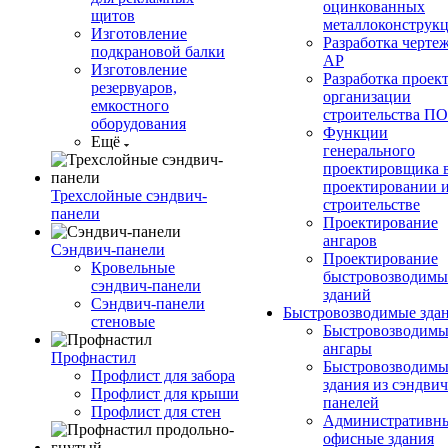
оцинкованных
щитов
металлоконструк
Изготовление
Разработка черте
подкрановой балки
АР
Изготовление
Разработка проек
резервуаров,
организации
емкостного
строительства П
оборудования
Функции
Ещё
генерального
проектировщика 
проектировании 
Трехслойные сэндвич-
строительстве
панели
Проектирование
ангаров
Сэндвич-панели
Проектирование
Кровельные
быстровозводимы
сэндвич-панели
зданий
Сэндвич-панели
Быстровозводимые зда
стеновые
Быстровозводимы
ангары
Профнастил
Быстровозводимы
Профлист для забора
здания из сэндвич
Профлист для крыши
панелей
Профлист для стен
Административны
офисные здания