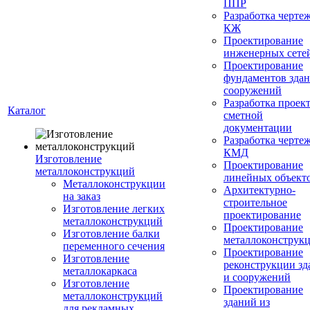
ППР
Разработка черте
КЖ
Проектирование
инженерных сете
Проектирование
фундаментов здан
сооружений
Разработка проек
Каталог
сметной
документации
Разработка черте
КМД
Изготовление
Проектирование
металлоконструкций
линейных объект
Металлоконструкции
Архитектурно-
на заказ
строительное
Изготовление легких
проектирование
металлоконструкций
Проектирование
Изготовление балки
металлоконструк
переменного сечения
Проектирование
Изготовление
реконструкции зд
металлокаркаса
и сооружений
Изготовление
Проектирование
металлоконструкций
зданий из
для рекламных