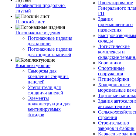
Проектирование
Профнастил продольно-
Генерального пла
гнутый
ГП
Здания
Плоский лист
промышленного
назначения
Погонажные изделия
Быстровозводимы
Погонажные изделия
склады
для кровли
Логистические
Погонажные изделия
комплексы и
для сэндвич-панелей
складские терми
Коровники
Комплектующие
Спортивные
Саморезы для
сооружения
крепления сэндвич-
Птицефабрики
панелей
Холодильные и
Утеплители для
морозильные кам
сэндвич-панелей
Торговые павиль
Элементы
Здания автосалон
подконструкции для
автомастерских
вентилируемых
Сельскохозяйств
фасадов
строения
Строительство
заводов и фабрик
Каркасные здания