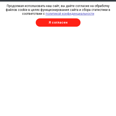
О компании
Продолжая использовать наш сайт, вы даёте согласие на обработку
файлов cookie в целях функционирования сайта и сбора статистики в
Свидетельство СРО
соответствии с
политикой конфиденциальности
Отзывы
Я согласен
Реквизиты
RAL
Каталог
Изготовление металлоконструкций
Трехслойные сэндвич-панели
Сэндвич-панели
Профнастил
Профнастил продольно-гнутый
Плоский лист
Погонажные изделия
Комплектующие