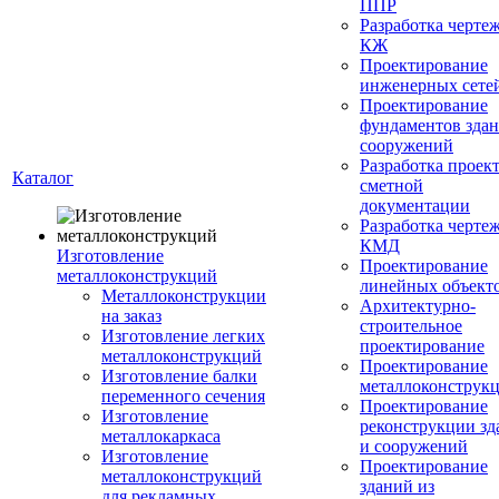
ППР
Разработка черте
КЖ
Проектирование
инженерных сете
Проектирование
фундаментов здан
сооружений
Разработка проек
Каталог
сметной
документации
Разработка черте
КМД
Изготовление
Проектирование
металлоконструкций
линейных объект
Металлоконструкции
Архитектурно-
на заказ
строительное
Изготовление легких
проектирование
металлоконструкций
Проектирование
Изготовление балки
металлоконструк
переменного сечения
Проектирование
Изготовление
реконструкции зд
металлокаркаса
и сооружений
Изготовление
Проектирование
металлоконструкций
зданий из
для рекламных