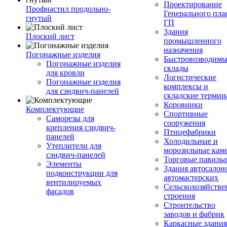
Проектирование
Профнастил продольно-
Генерального пла
гнутый
ГП
Здания
Плоский лист
промышленного
назначения
Погонажные изделия
Быстровозводимы
Погонажные изделия
склады
для кровли
Логистические
Погонажные изделия
комплексы и
для сэндвич-панелей
складские терми
Коровники
Комплектующие
Спортивные
Саморезы для
сооружения
крепления сэндвич-
Птицефабрики
панелей
Холодильные и
Утеплители для
морозильные кам
сэндвич-панелей
Торговые павиль
Элементы
Здания автосалон
подконструкции для
автомастерских
вентилируемых
Сельскохозяйств
фасадов
строения
Строительство
заводов и фабрик
Каркасные здания