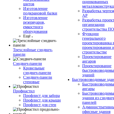
оцинкованных
щитов
металлоконструк
Изготовление
Разработка черте
подкрановой балки
АР
Изготовление
Разработка проек
резервуаров,
организации
емкостного
строительства П
оборудования
Функции
Ещё
генерального
проектировщика 
проектировании 
Трехслойные сэндвич-
строительстве
панели
Проектирование
ангаров
Сэндвич-панели
Проектирование
Кровельные
быстровозводимы
сэндвич-панели
зданий
Сэндвич-панели
Быстровозводимые зда
стеновые
Быстровозводимы
ангары
Профнастил
Быстровозводимы
Профлист для забора
здания из сэндвич
Профлист для крыши
панелей
Профлист для стен
Административны
офисные здания