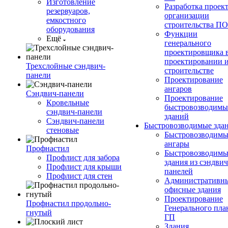
Изготовление
Разработка проек
резервуаров,
организации
емкостного
строительства П
оборудования
Функции
Ещё
генерального
проектировщика 
проектировании 
Трехслойные сэндвич-
строительстве
панели
Проектирование
ангаров
Сэндвич-панели
Проектирование
Кровельные
быстровозводимы
сэндвич-панели
зданий
Сэндвич-панели
Быстровозводимые зда
стеновые
Быстровозводимы
ангары
Профнастил
Быстровозводимы
Профлист для забора
здания из сэндвич
Профлист для крыши
панелей
Профлист для стен
Административны
офисные здания
Проектирование
Профнастил продольно-
Генерального пла
гнутый
ГП
Здания