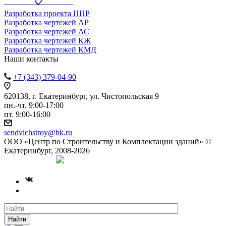
_______ 📋 _______
Разработка проекта ППР
Разработка чертежей АР
Разработка чертежей АС
Разработка чертежей КЖ
Разработка чертежей КМД
Наши контакты
+7 (343) 379-04-90
620138, г. Екатеринбург, ул. Чистопольская 9
пн.-чт. 9:00-17:00
пт. 9:00-16:00
sendvichstroy@bk.ru
ООО «Центр по Строительству и Комплектации зданий» ©
Екатеринбург, 2008-2026
Создание сайта
Найти