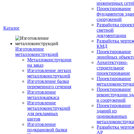
инженерных сете
Проектирование
фундаментов здан
сооружений
Разработка проек
Каталог
сметной
документации
Разработка черте
КМД
Изготовление
Проектирование
металлоконструкций
линейных объект
Металлоконструкции
Архитектурно-
на заказ
строительное
Изготовление легких
проектирование
металлоконструкций
Проектирование
Изготовление балки
металлоконструк
переменного сечения
Проектирование
Изготовление
реконструкции зд
металлокаркаса
и сооружений
Изготовление
Проектирование
металлоконструкций
зданий из
для рекламных
оцинкованных
щитов
металлоконструк
Изготовление
Разработка черте
подкрановой балки
АР