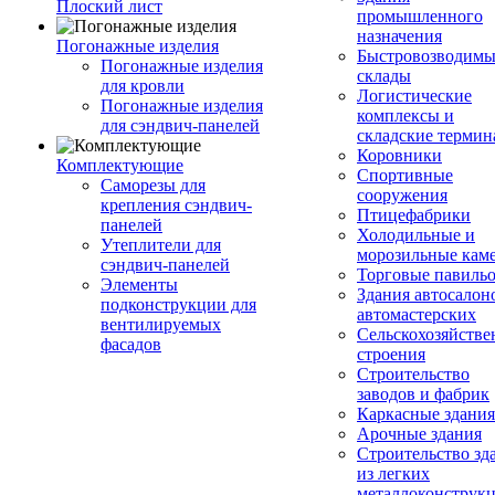
Плоский лист
промышленного
назначения
Погонажные изделия
Быстровозводимы
Погонажные изделия
склады
для кровли
Логистические
Погонажные изделия
комплексы и
для сэндвич-панелей
складские терми
Коровники
Комплектующие
Спортивные
Саморезы для
сооружения
крепления сэндвич-
Птицефабрики
панелей
Холодильные и
Утеплители для
морозильные кам
сэндвич-панелей
Торговые павиль
Элементы
Здания автосалон
подконструкции для
автомастерских
вентилируемых
Сельскохозяйств
фасадов
строения
Строительство
заводов и фабрик
Каркасные здания
Арочные здания
Строительство зд
из легких
металлоконструк