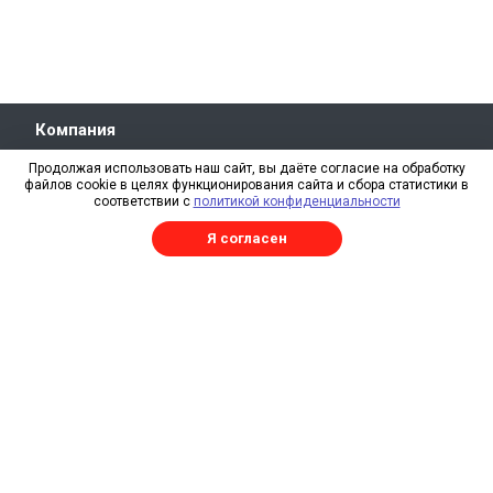
Компания
О компании
Продолжая использовать наш сайт, вы даёте согласие на обработку
файлов cookie в целях функционирования сайта и сбора статистики в
Свидетельство СРО
соответствии с
политикой конфиденциальности
Отзывы
Я согласен
Реквизиты
RAL
Каталог
Изготовление металлоконструкций
Трехслойные сэндвич-панели
Сэндвич-панели
Профнастил