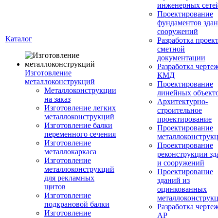
инженерных сете
Проектирование
фундаментов здан
сооружений
Каталог
Разработка проек
сметной
документации
Разработка черте
Изготовление
КМД
металлоконструкций
Проектирование
Металлоконструкции
линейных объект
на заказ
Архитектурно-
Изготовление легких
строительное
металлоконструкций
проектирование
Изготовление балки
Проектирование
переменного сечения
металлоконструк
Изготовление
Проектирование
металлокаркаса
реконструкции зд
Изготовление
и сооружений
металлоконструкций
Проектирование
для рекламных
зданий из
щитов
оцинкованных
Изготовление
металлоконструк
подкрановой балки
Разработка черте
Изготовление
АР