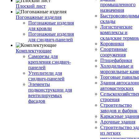
промышленного
Плоский лист
назначения
Быстровозводимы
Погонажные изделия
склады
Погонажные изделия
Логистические
для кровли
комплексы и
Погонажные изделия
складские терми
для сэндвич-панелей
Коровники
Спортивные
Комплектующие
сооружения
Саморезы для
Птицефабрики
крепления сэндвич-
Холодильные и
панелей
морозильные кам
Утеплители для
Торговые павиль
сэндвич-панелей
Здания автосалон
Элементы
автомастерских
подконструкции для
Сельскохозяйств
вентилируемых
строения
фасадов
Строительство
заводов и фабрик
Каркасные здания
Арочные здания
Строительство зд
из легких
металлоконструк