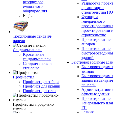
резервуаров,
Разработка проек
емкостного
организации
оборудования
строительства П
Ещё
Функции
генерального
проектировщика 
проектировании 
строительстве
Трехслойные сэндвич-
Проектирование
панели
ангаров
Проектирование
Сэндвич-панели
быстровозводимы
Кровельные
зданий
сэндвич-панели
Быстровозводимые зда
Сэндвич-панели
Быстровозводимы
стеновые
ангары
Быстровозводимы
Профнастил
здания из сэндвич
Профлист для забора
панелей
Профлист для крыши
Административны
Профлист для стен
офисные здания
Проектирование
Генерального пла
Профнастил продольно-
ГП
гнутый
Здания