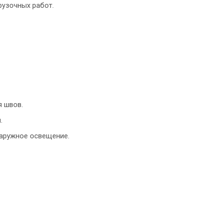
рузочных работ.
я швов.
.
наружное освещение.