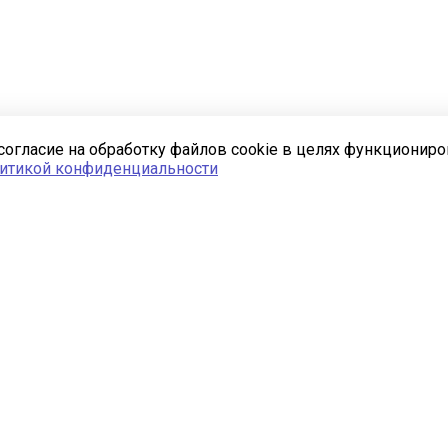
согласие на обработку файлов cookie в целях функционир
итикой конфиденциальности
Услуги
Комплексное
проектирование
Быстровозводимые здания
Монтаж
_______ 📋 _______
Разработка проекта ППР
Разработка чертежей АР
Разработка чертежей АС