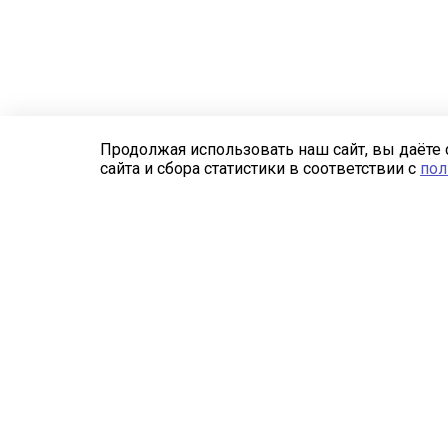
Продолжая использовать наш сайт, вы даёте 
сайта и сбора статистики в соответствии с
пол
Компания
Каталог
О компании
Изготовление
металлоконструкций
Свидетельство СРО
Трехслойные сэндвич-
Отзывы
панели
Реквизиты
Сэндвич-панели
RAL
Профнастил
Профнастил продольно-
гнутый
Плоский лист