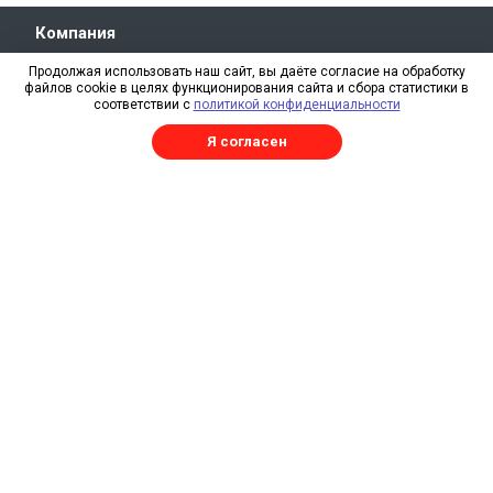
Компания
О компании
Продолжая использовать наш сайт, вы даёте согласие на обработку
файлов cookie в целях функционирования сайта и сбора статистики в
Свидетельство СРО
соответствии с
политикой конфиденциальности
Отзывы
Я согласен
Реквизиты
RAL
Каталог
Изготовление металлоконструкций
Трехслойные сэндвич-панели
Сэндвич-панели
Профнастил
Профнастил продольно-гнутый
Плоский лист
Погонажные изделия