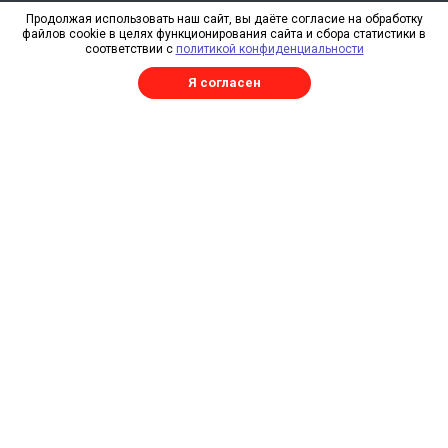
О компании
Продолжая использовать наш сайт, вы даёте согласие на обработку
файлов cookie в целях функционирования сайта и сбора статистики в
Свидетельство СРО
соответствии с
политикой конфиденциальности
Отзывы
Я согласен
Реквизиты
RAL
Каталог
Изготовление металлоконструкций
Трехслойные сэндвич-панели
Сэндвич-панели
Профнастил
Профнастил продольно-гнутый
Плоский лист
Погонажные изделия
Комплектующие