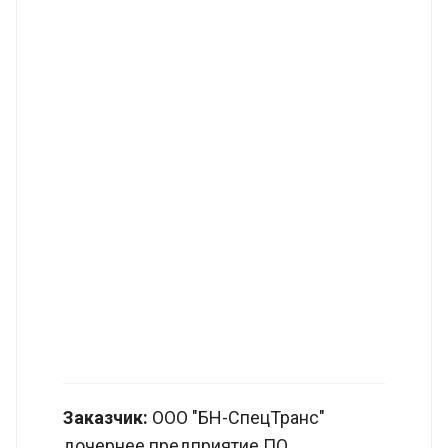
Заказчик:
ООО "БН-СпецТранс"
дочернее предприятие ПО