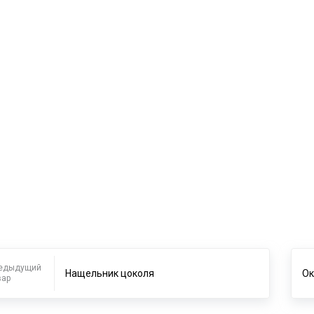
едыдущий
Нащельник цоколя
Ок
вар