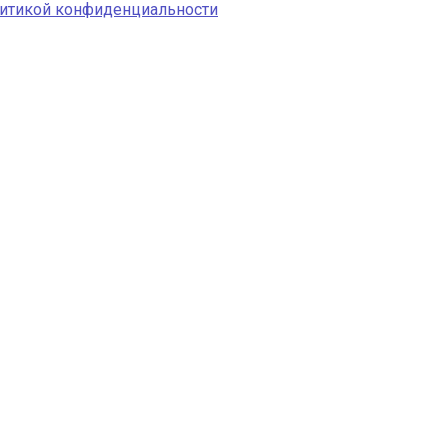
итикой конфиденциальности
Услуги
Комплексное
проектирование
Быстровозводимые здания
Монтаж
_______ 📋 _______
Разработка проекта ППР
Разработка чертежей АР
Разработка чертежей АС
Разработка чертежей КЖ
Разработка чертежей КМД