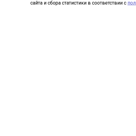
сайта и сбора статистики в соответствии с
пол
Компания
Каталог
О компании
Изготовление
металлоконструкций
Свидетельство СРО
Трехслойные сэндвич-
Отзывы
панели
Реквизиты
Сэндвич-панели
RAL
Профнастил
Профнастил продольно-
гнутый
Плоский лист
Погонажные изделия
Комплектующие