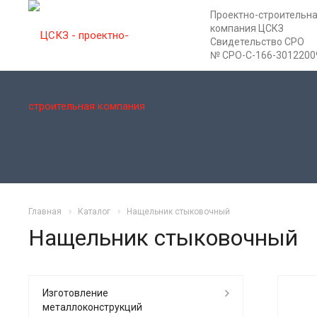
Проектно-строительн
компания ЦСКЗ
Свидетельство СРО
№ СРО-С-166-3012200
Главная
Каталог
Нащельник стыковочный
Нащельник стыковочный
Изготовление
металлоконструкций
Х