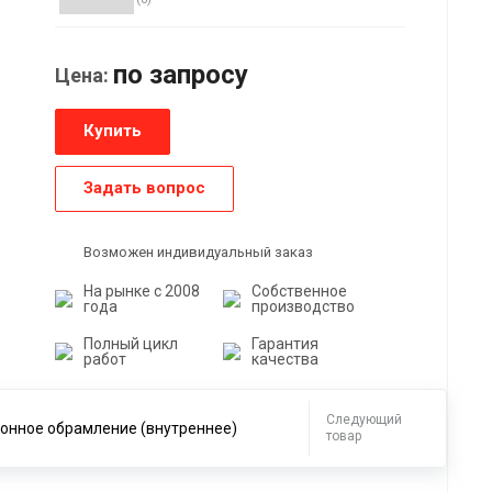
по зап
р
осу
Цена:
Купить
Задать вопрос
Возможен индивидуальный заказ
На рынке с 2008
Собственное
года
производство
Полный цикл
Гарантия
работ
качества
Следующий
онное обрамление (внутреннее)
товар