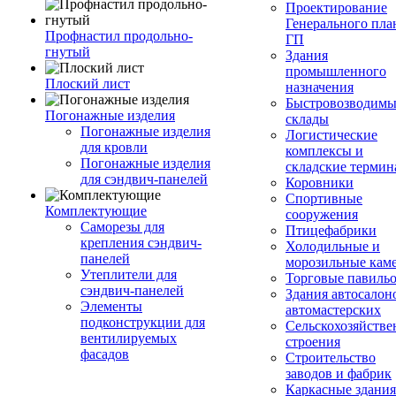
Проектирование
Генерального пла
Профнастил продольно-
ГП
гнутый
Здания
промышленного
Плоский лист
назначения
Быстровозводимы
Погонажные изделия
склады
Погонажные изделия
Логистические
для кровли
комплексы и
Погонажные изделия
складские терми
для сэндвич-панелей
Коровники
Спортивные
Комплектующие
сооружения
Саморезы для
Птицефабрики
крепления сэндвич-
Холодильные и
панелей
морозильные кам
Утеплители для
Торговые павиль
сэндвич-панелей
Здания автосалон
Элементы
автомастерских
подконструкции для
Сельскохозяйств
вентилируемых
строения
фасадов
Строительство
заводов и фабрик
Каркасные здания