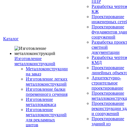
ППР
Разработка черте
КЖ
Проектирование
инженерных сете
Проектирование
фундаментов здан
сооружений
Каталог
Разработка проек
сметной
документации
Разработка черте
Изготовление
КМД
металлоконструкций
Проектирование
Металлоконструкции
линейных объект
на заказ
Архитектурно-
Изготовление легких
строительное
металлоконструкций
проектирование
Изготовление балки
Проектирование
переменного сечения
металлоконструк
Изготовление
Проектирование
металлокаркаса
реконструкции зд
Изготовление
и сооружений
металлоконструкций
Проектирование
для рекламных
зданий из
щитов