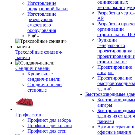
оцинкованных
Изготовление
металлоконструк
подкрановой балки
Разработка черте
Изготовление
АР
резервуаров,
Разработка проек
емкостного
организации
оборудования
строительства П
Ещё
Функции
генерального
проектировщика 
Трехслойные сэндвич-
проектировании 
панели
строительстве
Проектирование
Сэндвич-панели
ангаров
Кровельные
Проектирование
сэндвич-панели
быстровозводимы
Сэндвич-панели
зданий
стеновые
Быстровозводимые зда
Быстровозводимы
ангары
Быстровозводимы
Профнастил
здания из сэндвич
Профлист для забора
панелей
Профлист для крыши
Административны
Профлист для стен
офисные здания