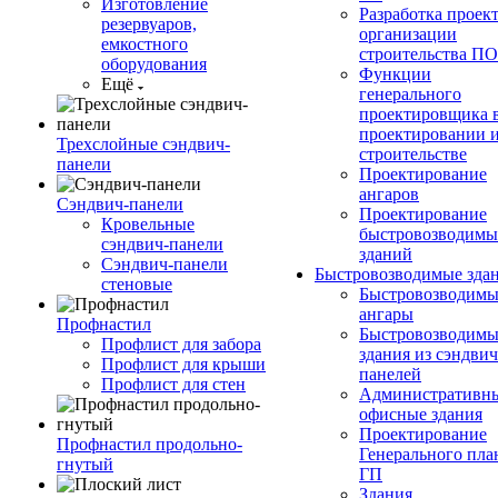
Изготовление
Разработка проек
резервуаров,
организации
емкостного
строительства П
оборудования
Функции
Ещё
генерального
проектировщика 
проектировании 
Трехслойные сэндвич-
строительстве
панели
Проектирование
ангаров
Сэндвич-панели
Проектирование
Кровельные
быстровозводимы
сэндвич-панели
зданий
Сэндвич-панели
Быстровозводимые зда
стеновые
Быстровозводимы
ангары
Профнастил
Быстровозводимы
Профлист для забора
здания из сэндвич
Профлист для крыши
панелей
Профлист для стен
Административны
офисные здания
Проектирование
Профнастил продольно-
Генерального пла
гнутый
ГП
Здания