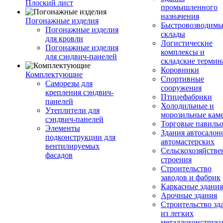
Плоский лист
промышленного
назначения
Погонажные изделия
Быстровозводимы
Погонажные изделия
склады
для кровли
Логистические
Погонажные изделия
комплексы и
для сэндвич-панелей
складские терми
Коровники
Комплектующие
Спортивные
Саморезы для
сооружения
крепления сэндвич-
Птицефабрики
панелей
Холодильные и
Утеплители для
морозильные кам
сэндвич-панелей
Торговые павиль
Элементы
Здания автосалон
подконструкции для
автомастерских
вентилируемых
Сельскохозяйств
фасадов
строения
Строительство
заводов и фабрик
Каркасные здания
Арочные здания
Строительство зд
из легких
металлоконструк