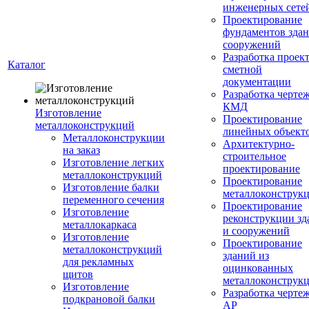
инженерных сете
Проектирование
фундаментов здан
сооружений
Разработка проек
Каталог
сметной
документации
Разработка черте
КМД
Изготовление
Проектирование
металлоконструкций
линейных объект
Металлоконструкции
Архитектурно-
на заказ
строительное
Изготовление легких
проектирование
металлоконструкций
Проектирование
Изготовление балки
металлоконструк
переменного сечения
Проектирование
Изготовление
реконструкции зд
металлокаркаса
и сооружений
Изготовление
Проектирование
металлоконструкций
зданий из
для рекламных
оцинкованных
щитов
металлоконструк
Изготовление
Разработка черте
подкрановой балки
АР