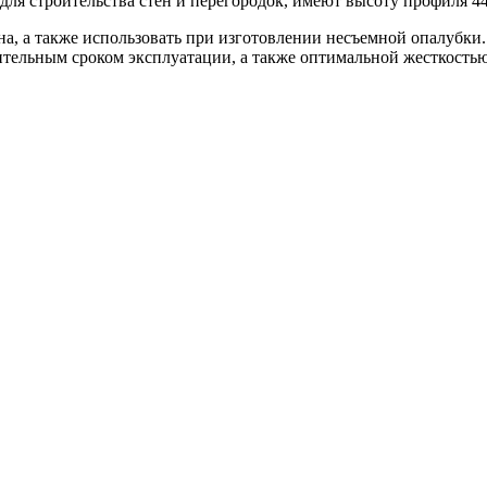
ля строительства стен и перегородок, имеют высоту профиля 44
а, а также использовать при изготовлении несъемной опалубк
жительным сроком эксплуатации, а также оптимальной жесткостью