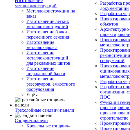
Изготовление
Разработка пр
металлоконструкций
документации
Металлоконструкции на
Разработка ч
заказ
Проектирован
Изготовление легких
объектов
металлоконструкций
Архитектурно-
Изготовление балки
проектирован
переменного сечения
Проектирован
Изготовление
металлоконст
металлокаркаса
Проектирован
Изготовление
реконструкции
металлоконструкций
сооружений
для рекламных щитов
Проектировани
Изготовление
оцинкованных
подкрановой балки
металлоконст
Изготовление
Разработка че
резервуаров, емкостного
Разработка пр
оборудования
организации с
Ещё
ПОС
Функции гене
проектировщи
Трехслойные сэндвич-панели
проектирован
строительстве
Сэндвич-панели
Проектировани
Кровельные сэндвич-
Проектирован