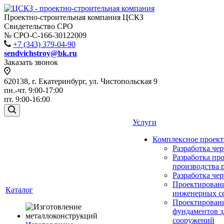
Проектно-строительная компания ЦСКЗ
Свидетельство СРО
№ СРО-С-166-30122009
+7 (343) 379-04-90
sendvichstroy@bk.ru
Заказать звонок
620138, г. Екатеринбург, ул. Чистопольская 9
пн.-чт. 9:00-17:00
пт. 9:00-16:00
Услуги
Комплексное проек
Разработка че
Разработка пр
производства 
Разработка че
Проектирован
Каталог
инженерных с
Проектирован
фундаментов з
сооружений