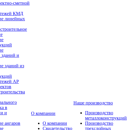
оектно-сметной
ертежей КМД
ие линейных
строительное
ие
ие
рукций
ие
 зданий и
е зданий из
рукций
ртежей АР
оектов
троительства
рального
Наше производство
ка в
ии и
Производство
О компании
металлоконструкций
е ангаров
О компании
Производство
ие
Свидетельство
трехслойных