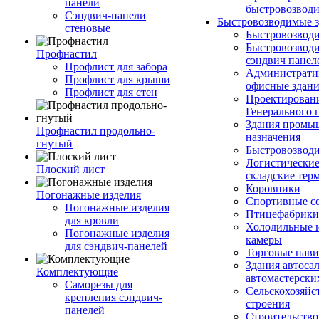
панели
быстровозвод
Сэндвич-панели
Быстровозводимые 
стеновые
Быстровозвод
Быстровозводи
Профнастил
сэндвич панел
Профлист для забора
Администрати
Профлист для крыши
офисные здан
Профлист для стен
Проектирован
Генерального 
Здания промы
Профнастил продольно-
назначения
гнутый
Быстровозвод
Логистические
Плоский лист
складские тер
Коровники
Погонажные изделия
Спортивные с
Погонажные изделия
Птицефабрики
для кровли
Холодильные 
Погонажные изделия
камеры
для сэндвич-панелей
Торговые пав
Здания автоса
Комплектующие
автомастерски
Саморезы для
Сельскохозяйс
крепления сэндвич-
строения
панелей
Строительство