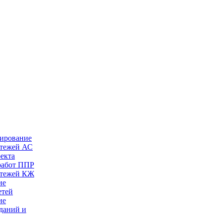
тирование
ртежей АС
оекта
работ ППР
ртежей КЖ
ие
етей
ие
даний и