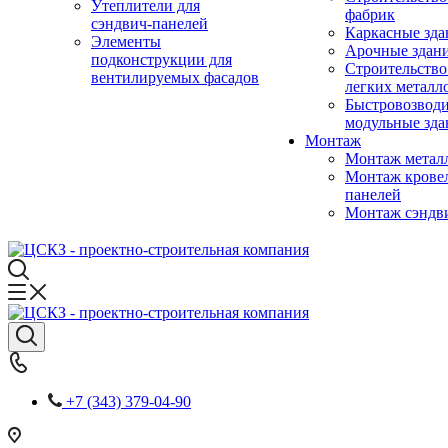
Утеплители для
фабрик
сэндвич-панелей
Каркасные зда
Элементы
Арочные здан
подконструкции для
Строительство
вентилируемых фасадов
легких металл
Быстровозвод
модульные зда
Монтаж
Монтаж метал
Монтаж крове
панелей
Монтаж сэндв
+7 (343) 379-04-90