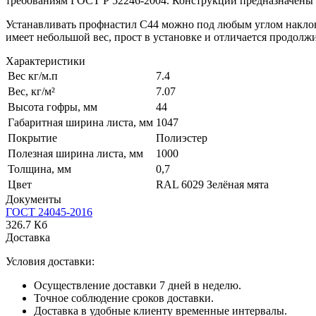
требованиям ГОСТ Р 52246-2004. Конструкции предназначены д
Устанавливать профнастил С44 можно под любым углом наклон
имеет небольшой вес, прост в установке и отличается продол
Характеристики
Вес кг/м.п
7.4
Вес, кг/м²
7.07
Высота гофры, мм
44
Габаритная ширина листа, мм
1047
Покрытие
Полиэстер
Полезная ширина листа, мм
1000
Толщина, мм
0,7
Цвет
RAL 6029 Зелёная мята
Документы
ГОСТ 24045-2016
326.7 Кб
Доставка
Условия доставки:
Осуществление доставки 7 дней в неделю.
Точное соблюдение сроков доставки.
Доставка в удобные клиенту временные интервалы.