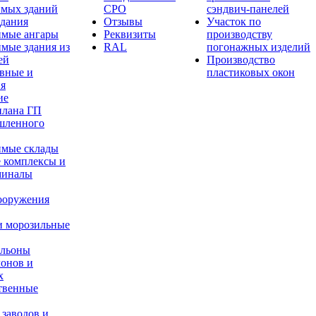
имых зданий
СРО
сэндвич-панелей
здания
Отзывы
Участок по
имые ангары
Реквизиты
производству
мые здания из
RAL
погонажных изделий
ей
Производство
вные и
пластиковых окон
ия
ие
плана ГП
шленного
имые склады
 комплексы и
миналы
ооружения
и морозильные
ильоны
лонов и
х
твенные
 заводов и