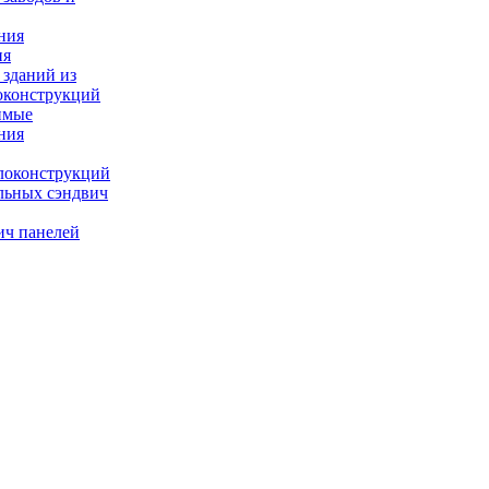
ния
ия
 зданий из
оконструкций
имые
ния
локонструкций
льных сэндвич
ич панелей