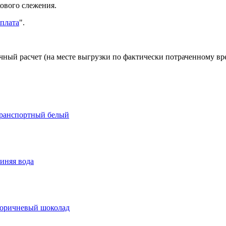
ового слежения.
оплата
".
ичный расчет (на месте выгрузки по фактически потраченному в
Транспортный белый
иняя вода
Коричневый шоколад