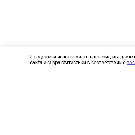
Продолжая использовать наш сайт, вы даёте 
сайта и сбора статистики в соответствии с
пол
Компания
Каталог
О компании
Изготовление
металлоконструкций
Свидетельство СРО
Трехслойные сэндвич-
Отзывы
панели
Реквизиты
Сэндвич-панели
RAL
Профнастил
Профнастил продольно-