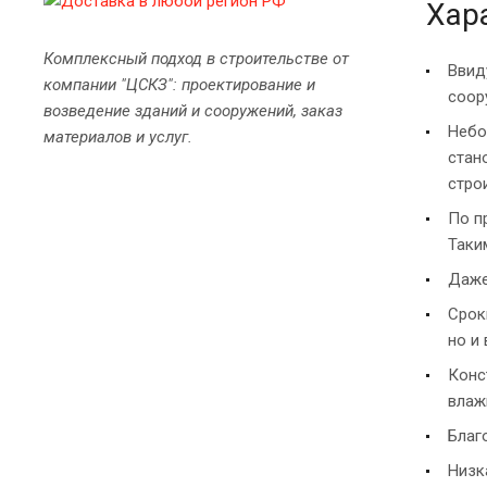
Хар
Комплексный подход в строительстве от
Ввид
компании "ЦСКЗ": проектирование и
соор
возведение зданий и сооружений, заказ
Небо
материалов и услуг.
стан
стро
По п
Таки
Даже
Срок
но и
Конс
влаж
Благ
Низк