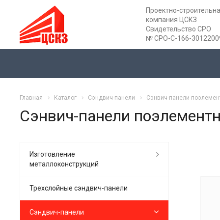
Проектно-строительн
компания ЦСКЗ
Свидетельство СРО
№ СРО-С-166-3012200
Главная
Каталог
Сэндвич-панели
Сэнвич-панели поэлемен
Сэнвич-панели поэлемент
Изготовление
металлоконструкций
Трехслойные сэндвич-панели
Сэндвич-панели