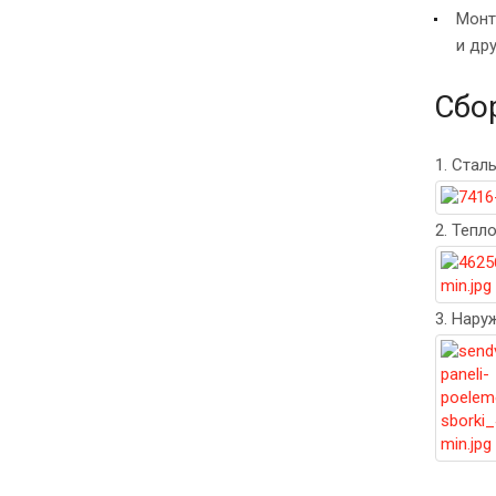
Монт
и дру
Сбо
1. Стал
2. Тепл
3. Нару