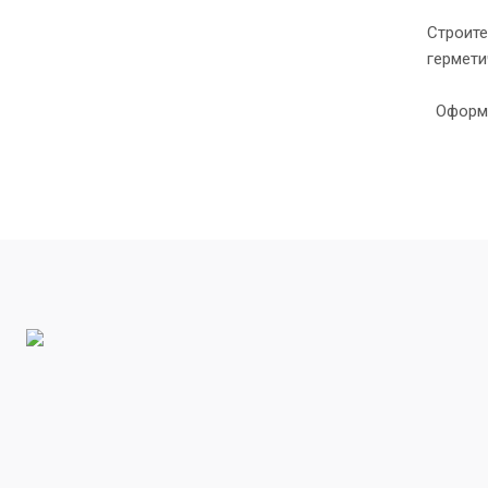
Строите
гермети
Оформле