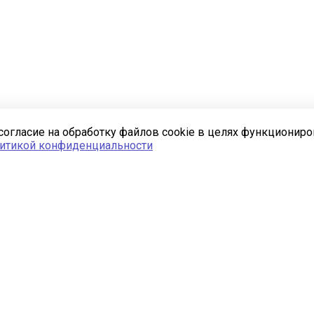
согласие на обработку файлов cookie в целях функционир
итикой конфиденциальности
Услуги
Комплексное
проектирование
Быстровозводимые здания
Монтаж
_______ 📋 _______
Разработка проекта ППР