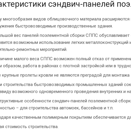
актеристики сэндвич-панелей по
у многообразия видов облицовочного материала расширяются 
ужения быстровозводимые производственные здания.
льшой вес панелей поэлементной сборки СППС обуславливает о
овится возможным использование легких металлоконструкций и
ительно-ремонтных мероприятий.
ричине малого веса СППС возможен полный отказ от применения
м образом, работа в районах с плотной застройкой или в трудн
 крупные пролеты кровли не являются преградой для монтажа 
и строительства быстровозводимых промышленных зданий сокр
 ввиду возможного одновременного проведения внутренних и н
труктивные особенности сэндвич-панелей поэлементной сборк
ностью – для строительства автомоек, бассейнов и т.п.
одаря качественным полимерным покрытиям обеспечивается дл
ая стоимость строительства.