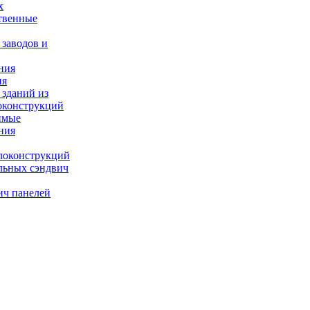
х
твенные
 заводов и
ния
ия
 зданий из
оконструкций
имые
ния
локонструкций
льных сэндвич
ич панелей