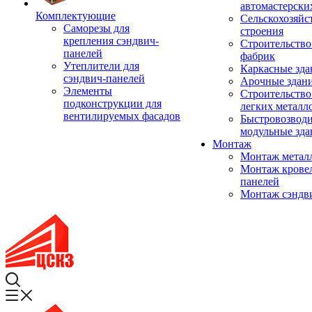
автомастерски
Комплектующие
Сельскохозяйс
Саморезы для
строения
крепления сэндвич-
Строительство
панелей
фабрик
Утеплители для
Каркасные зда
сэндвич-панелей
Арочные здан
Элементы
Строительство
подконструкции для
легких металл
вентилируемых фасадов
Быстровозвод
модульные зда
Монтаж
Монтаж метал
Монтаж крове
панелей
Монтаж сэндв