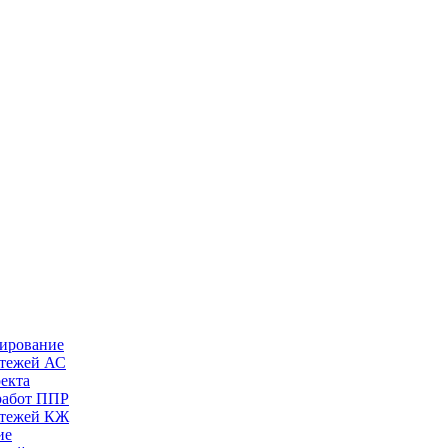
тирование
ртежей АС
оекта
работ ППР
ртежей КЖ
ие