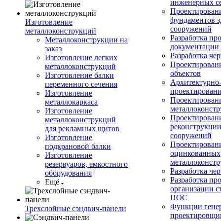
инженерных с
Проектирован
фундаментов з
Изготовление
сооружений
металлоконструкций
Разработка пр
Металлоконструкции на
документации
заказ
Разработка ч
Изготовление легких
Проектирован
металлоконструкций
объектов
Изготовление балки
Архитектурно-
переменного сечения
проектирован
Изготовление
Проектирован
металлокаркаса
металлоконст
Изготовление
Проектирован
металлоконструкций
реконструкции
для рекламных щитов
сооружений
Изготовление
Проектировани
подкрановой балки
оцинкованных
Изготовление
металлоконст
резервуаров, емкостного
Разработка че
оборудования
Разработка пр
Ещё
организации с
ПОС
Функции гене
Трехслойные сэндвич-панели
проектировщи