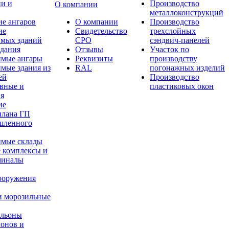
ии и
Производство
О компании
металлоконструкций
е ангаров
О компании
Производство
ие
Свидетельство
трехслойных
имых зданий
СРО
сэндвич-панелей
здания
Отзывы
Участок по
имые ангары
Реквизиты
производству
мые здания из
RAL
погонажных изделий
ей
Производство
вные и
пластиковых окон
ия
ие
плана ГП
шленного
имые склады
 комплексы и
миналы
ооружения
и морозильные
ильоны
лонов и