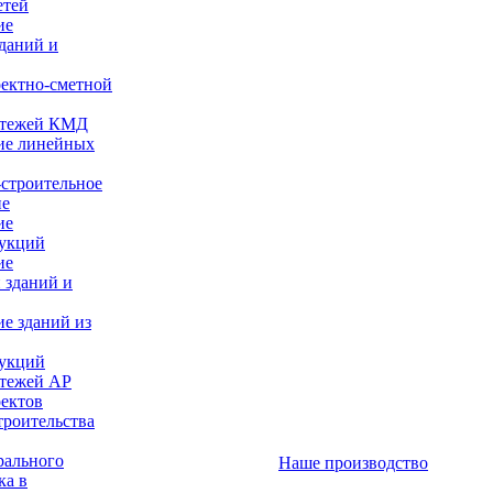
етей
ие
даний и
оектно-сметной
ертежей КМД
ие линейных
строительное
ие
ие
рукций
ие
 зданий и
е зданий из
рукций
ртежей АР
оектов
троительства
рального
Наше производство
ка в