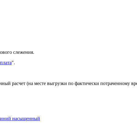
ового слежения.
оплата
".
ичный расчет (на месте выгрузки по фактически потраченному в
 Синий насыщенный