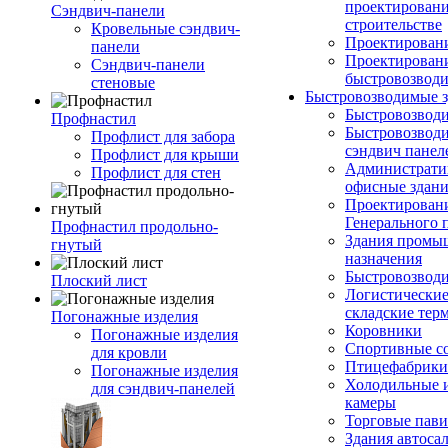
проектирован
Сэндвич-панели
строительстве
Кровельные сэндвич-
Проектировани
панели
Проектирован
Сэндвич-панели
быстровозвод
стеновые
Быстровозводимые 
Быстровозвод
Профнастил
Быстровозводи
Профлист для забора
сэндвич панел
Профлист для крыши
Администрати
Профлист для стен
офисные здан
Проектирован
Генерального 
Профнастил продольно-
Здания промы
гнутый
назначения
Быстровозвод
Плоский лист
Логистические
складские тер
Погонажные изделия
Коровники
Погонажные изделия
Спортивные с
для кровли
Птицефабрики
Погонажные изделия
Холодильные 
для сэндвич-панелей
камеры
Торговые пав
Здания автоса