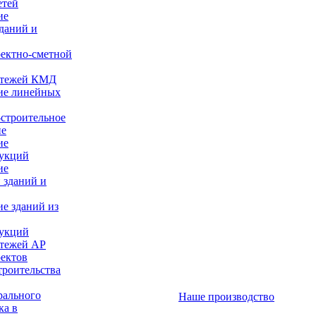
етей
ие
даний и
оектно-сметной
ертежей КМД
ие линейных
строительное
ие
ие
рукций
ие
 зданий и
е зданий из
рукций
ртежей АР
оектов
троительства
рального
Наше производство
ка в