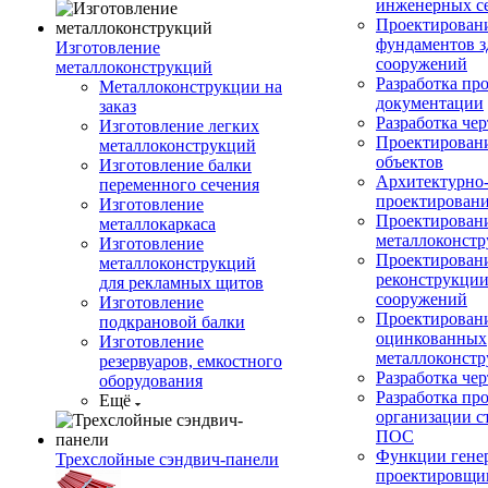
инженерных с
Проектирован
фундаментов з
Изготовление
сооружений
металлоконструкций
Разработка пр
Металлоконструкции на
документации
заказ
Разработка ч
Изготовление легких
Проектирован
металлоконструкций
объектов
Изготовление балки
Архитектурно-
переменного сечения
проектирован
Изготовление
Проектирован
металлокаркаса
металлоконст
Изготовление
Проектирован
металлоконструкций
реконструкции
для рекламных щитов
сооружений
Изготовление
Проектировани
подкрановой балки
оцинкованных
Изготовление
металлоконст
резервуаров, емкостного
Разработка че
оборудования
Разработка пр
Ещё
организации с
ПОС
Функции гене
Трехслойные сэндвич-панели
проектировщи