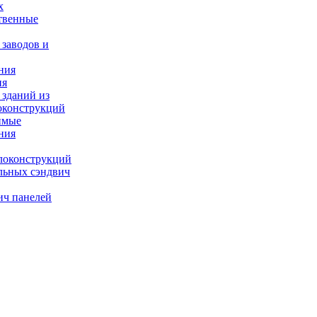
х
твенные
 заводов и
ния
ия
 зданий из
оконструкций
имые
ния
локонструкций
льных сэндвич
ич панелей