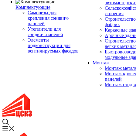
автомастерски
Комплектующие
Сельскохозяйс
Саморезы для
строения
крепления сэндвич-
Строительство
панелей
фабрик
Утеплители для
Каркасные зда
сэндвич-панелей
Арочные здан
Элементы
Строительство
подконструкции для
легких металл
вентилируемых фасадов
Быстровозвод
модульные зда
Монтаж
Монтаж метал
Монтаж крове
панелей
Монтаж сэндв