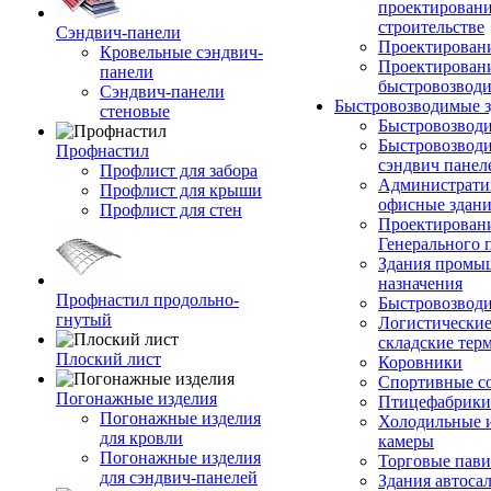
проектирован
строительстве
Сэндвич-панели
Проектировани
Кровельные сэндвич-
Проектирован
панели
быстровозвод
Сэндвич-панели
Быстровозводимые 
стеновые
Быстровозвод
Быстровозводи
Профнастил
сэндвич панел
Профлист для забора
Администрати
Профлист для крыши
офисные здан
Профлист для стен
Проектирован
Генерального 
Здания промы
назначения
Профнастил продольно-
Быстровозвод
гнутый
Логистические
складские тер
Плоский лист
Коровники
Спортивные с
Погонажные изделия
Птицефабрики
Погонажные изделия
Холодильные 
для кровли
камеры
Погонажные изделия
Торговые пав
для сэндвич-панелей
Здания автоса