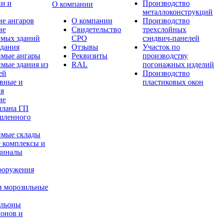
ии и
Производство
О компании
металлоконструкций
е ангаров
О компании
Производство
ие
Свидетельство
трехслойных
имых зданий
СРО
сэндвич-панелей
здания
Отзывы
Участок по
имые ангары
Реквизиты
производству
мые здания из
RAL
погонажных изделий
ей
Производство
вные и
пластиковых окон
ия
ие
плана ГП
шленного
имые склады
 комплексы и
миналы
ооружения
и морозильные
ильоны
лонов и