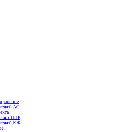
тирование
ртежей АС
оекта
работ ППР
ртежей КЖ
ие