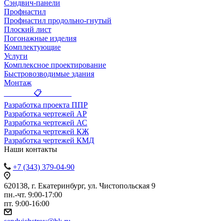
Сэндвич-панели
Профнастил
Профнастил продольно-гнутый
Плоский лист
Погонажные изделия
Комплектующие
Услуги
Комплексное проектирование
Быстровозводимые здания
Монтаж
_______ 📋 _______
Разработка проекта ППР
Разработка чертежей АР
Разработка чертежей АС
Разработка чертежей КЖ
Разработка чертежей КМД
Наши контакты
+7 (343) 379-04-90
620138, г. Екатеринбург, ул. Чистопольская 9
пн.-чт. 9:00-17:00
пт. 9:00-16:00