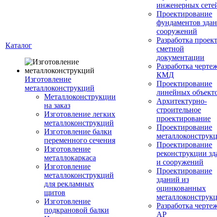
инженерных сете
Проектирование
фундаментов здан
сооружений
Разработка проек
Каталог
сметной
документации
Разработка черте
КМД
Изготовление
Проектирование
металлоконструкций
линейных объект
Металлоконструкции
Архитектурно-
на заказ
строительное
Изготовление легких
проектирование
металлоконструкций
Проектирование
Изготовление балки
металлоконструк
переменного сечения
Проектирование
Изготовление
реконструкции зд
металлокаркаса
и сооружений
Изготовление
Проектирование
металлоконструкций
зданий из
для рекламных
оцинкованных
щитов
металлоконструк
Изготовление
Разработка черте
подкрановой балки
АР