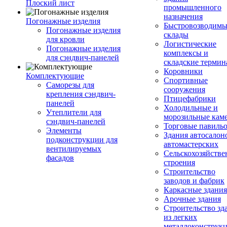
Плоский лист
промышленного
назначения
Погонажные изделия
Быстровозводимы
Погонажные изделия
склады
для кровли
Логистические
Погонажные изделия
комплексы и
для сэндвич-панелей
складские терми
Коровники
Комплектующие
Спортивные
Саморезы для
сооружения
крепления сэндвич-
Птицефабрики
панелей
Холодильные и
Утеплители для
морозильные кам
сэндвич-панелей
Торговые павиль
Элементы
Здания автосалон
подконструкции для
автомастерских
вентилируемых
Сельскохозяйств
фасадов
строения
Строительство
заводов и фабрик
Каркасные здания
Арочные здания
Строительство зд
из легких
металлоконструк