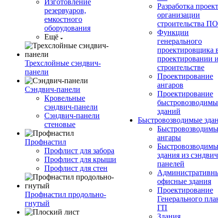
Изготовление
Разработка проек
резервуаров,
организации
емкостного
строительства П
оборудования
Функции
Ещё
генерального
проектировщика 
проектировании 
Трехслойные сэндвич-
строительстве
панели
Проектирование
ангаров
Сэндвич-панели
Проектирование
Кровельные
быстровозводимы
сэндвич-панели
зданий
Сэндвич-панели
Быстровозводимые зда
стеновые
Быстровозводимы
ангары
Профнастил
Быстровозводимы
Профлист для забора
здания из сэндвич
Профлист для крыши
панелей
Профлист для стен
Административны
офисные здания
Проектирование
Профнастил продольно-
Генерального пла
гнутый
ГП
Здания