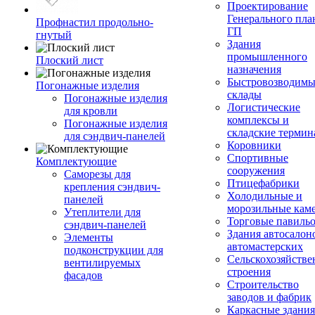
Проектирование
Генерального пла
Профнастил продольно-
ГП
гнутый
Здания
промышленного
Плоский лист
назначения
Быстровозводимы
Погонажные изделия
склады
Погонажные изделия
Логистические
для кровли
комплексы и
Погонажные изделия
складские терми
для сэндвич-панелей
Коровники
Спортивные
Комплектующие
сооружения
Саморезы для
Птицефабрики
крепления сэндвич-
Холодильные и
панелей
морозильные кам
Утеплители для
Торговые павиль
сэндвич-панелей
Здания автосалон
Элементы
автомастерских
подконструкции для
Сельскохозяйств
вентилируемых
строения
фасадов
Строительство
заводов и фабрик
Каркасные здания