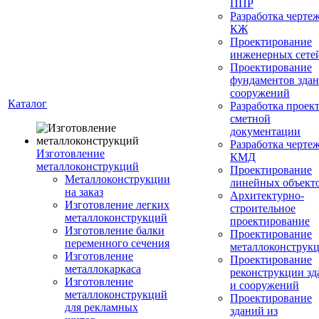
ППР
Разработка черте
КЖ
Проектирование
инженерных сете
Проектирование
фундаментов здан
сооружений
Каталог
Разработка проек
сметной
документации
Разработка черте
Изготовление
КМД
металлоконструкций
Проектирование
Металлоконструкции
линейных объект
на заказ
Архитектурно-
Изготовление легких
строительное
металлоконструкций
проектирование
Изготовление балки
Проектирование
переменного сечения
металлоконструк
Изготовление
Проектирование
металлокаркаса
реконструкции зд
Изготовление
и сооружений
металлоконструкций
Проектирование
для рекламных
зданий из