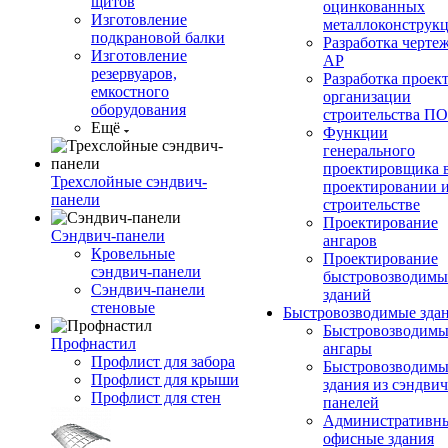
щитов
оцинкованных
Изготовление
металлоконструк
подкрановой балки
Разработка черте
Изготовление
АР
резервуаров,
Разработка проек
емкостного
организации
оборудования
строительства П
Ещё
Функции
генерального
проектировщика 
Трехслойные сэндвич-
проектировании 
панели
строительстве
Проектирование
Сэндвич-панели
ангаров
Кровельные
Проектирование
сэндвич-панели
быстровозводимы
Сэндвич-панели
зданий
стеновые
Быстровозводимые зда
Быстровозводимы
Профнастил
ангары
Профлист для забора
Быстровозводимы
Профлист для крыши
здания из сэндвич
Профлист для стен
панелей
Административны
офисные здания