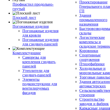
Проектирование
Профнастил продольно-
Генерального пла
гнутый
ГП
Здания
Плоский лист
промышленного
назначения
Погонажные изделия
Быстровозводимы
Погонажные изделия
склады
для кровли
Логистические
Погонажные изделия
комплексы и
для сэндвич-панелей
складские терми
Коровники
Комплектующие
Спортивные
Саморезы для
сооружения
крепления сэндвич-
Птицефабрики
панелей
Холодильные и
Утеплители для
морозильные кам
сэндвич-панелей
Торговые павиль
Элементы
Здания автосалон
подконструкции для
автомастерских
вентилируемых
Сельскохозяйств
фасадов
строения
Строительство
заводов и фабрик
Каркасные здания