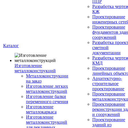
ППР
Разработка черте
КЖ
Проектирование
инженерных сете
Проектирование
фундаментов здан
сооружений
Разработка проек
Каталог
сметной
документации
Разработка черте
КМД
Изготовление
Проектирование
металлоконструкций
линейных объект
Металлоконструкции
Архитектурно-
на заказ
строительное
Изготовление легких
проектирование
металлоконструкций
Проектирование
Изготовление балки
металлоконструк
переменного сечения
Проектирование
Изготовление
реконструкции зд
металлокаркаса
и сооружений
Изготовление
Проектирование
металлоконструкций
зданий из
для рекламных