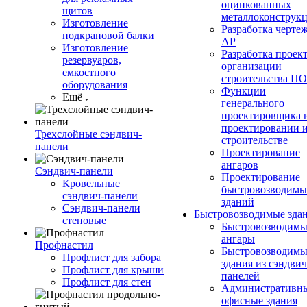
оцинкованных
щитов
металлоконструк
Изготовление
Разработка черте
подкрановой балки
АР
Изготовление
Разработка проек
резервуаров,
организации
емкостного
строительства П
оборудования
Функции
Ещё
генерального
проектировщика 
проектировании 
Трехслойные сэндвич-
строительстве
панели
Проектирование
ангаров
Сэндвич-панели
Проектирование
Кровельные
быстровозводимы
сэндвич-панели
зданий
Сэндвич-панели
Быстровозводимые зда
стеновые
Быстровозводимы
ангары
Профнастил
Быстровозводимы
Профлист для забора
здания из сэндвич
Профлист для крыши
панелей
Профлист для стен
Административны
офисные здания