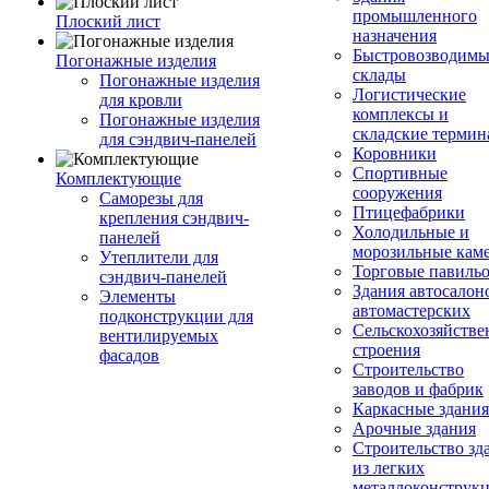
промышленного
Плоский лист
назначения
Быстровозводимы
Погонажные изделия
склады
Погонажные изделия
Логистические
для кровли
комплексы и
Погонажные изделия
складские терми
для сэндвич-панелей
Коровники
Спортивные
Комплектующие
сооружения
Саморезы для
Птицефабрики
крепления сэндвич-
Холодильные и
панелей
морозильные кам
Утеплители для
Торговые павиль
сэндвич-панелей
Здания автосалон
Элементы
автомастерских
подконструкции для
Сельскохозяйств
вентилируемых
строения
фасадов
Строительство
заводов и фабрик
Каркасные здания
Арочные здания
Строительство зд
из легких
металлоконструк