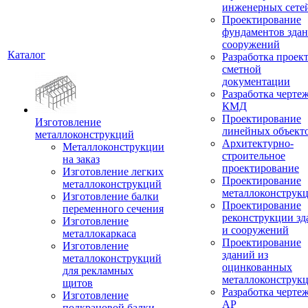
инженерных сете
Проектирование
фундаментов здан
сооружений
Каталог
Разработка проек
сметной
документации
Разработка черте
КМД
Проектирование
Изготовление
линейных объект
металлоконструкций
Архитектурно-
Металлоконструкции
строительное
на заказ
проектирование
Изготовление легких
Проектирование
металлоконструкций
металлоконструк
Изготовление балки
Проектирование
переменного сечения
реконструкции зд
Изготовление
и сооружений
металлокаркаса
Проектирование
Изготовление
зданий из
металлоконструкций
оцинкованных
для рекламных
металлоконструк
щитов
Разработка черте
Изготовление
АР
подкрановой балки