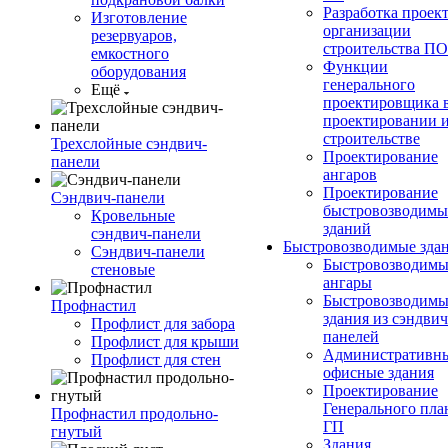
Разработка проек
Изготовление
организации
резервуаров,
строительства П
емкостного
Функции
оборудования
генерального
Ещё
проектировщика 
проектировании 
строительстве
Трехслойные сэндвич-
Проектирование
панели
ангаров
Проектирование
Сэндвич-панели
быстровозводимы
Кровельные
зданий
сэндвич-панели
Быстровозводимые зда
Сэндвич-панели
Быстровозводимы
стеновые
ангары
Быстровозводимы
Профнастил
здания из сэндвич
Профлист для забора
панелей
Профлист для крыши
Административны
Профлист для стен
офисные здания
Проектирование
Генерального пла
Профнастил продольно-
ГП
гнутый
Здания