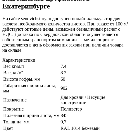
Екатеринбурге
На сайте sendvichstroy.ru доступен онлайн-калькулятор для
расчета необходимого количества листов. При заказе от 100 м²
действуют оптовые цены, возможен безналичный расчет с
НДС. Доставка по Свердловской области осуществляется
собственным транспортом компании — металлопрокат
доставляется в день оформления заявки при наличии товара
на складе.
Характеристики
Вес кг/м.п
7.4
Вес, кг/м²
8.2
Высота гофры, мм
60
Габаритная ширина листа,
902
мм
Для кровли / Несущие
Назначение
конструкции
Покрытие
Полиэстер
Полезная ширина листа, мм
845
Толщина, мм
0,7
Цвет
RAL 1014 Бежевый