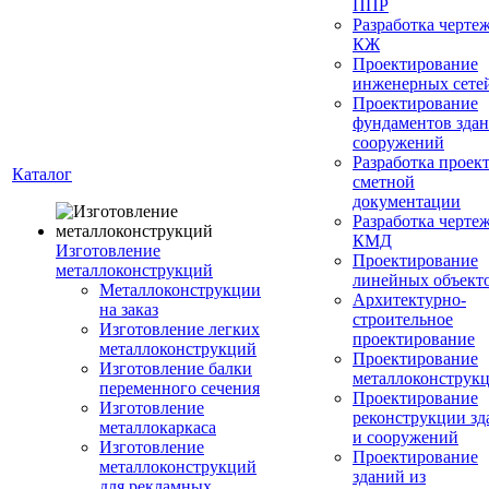
ППР
Разработка черте
КЖ
Проектирование
инженерных сете
Проектирование
фундаментов здан
сооружений
Разработка проек
Каталог
сметной
документации
Разработка черте
КМД
Изготовление
Проектирование
металлоконструкций
линейных объект
Металлоконструкции
Архитектурно-
на заказ
строительное
Изготовление легких
проектирование
металлоконструкций
Проектирование
Изготовление балки
металлоконструк
переменного сечения
Проектирование
Изготовление
реконструкции зд
металлокаркаса
и сооружений
Изготовление
Проектирование
металлоконструкций
зданий из
для рекламных