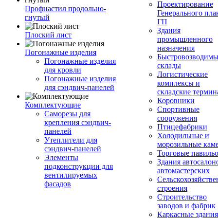
Проектирование
Профнастил продольно-
Генерального пла
гнутый
ГП
Здания
Плоский лист
промышленного
назначения
Погонажные изделия
Быстровозводимы
Погонажные изделия
склады
для кровли
Логистические
Погонажные изделия
комплексы и
для сэндвич-панелей
складские терми
Коровники
Комплектующие
Спортивные
Саморезы для
сооружения
крепления сэндвич-
Птицефабрики
панелей
Холодильные и
Утеплители для
морозильные кам
сэндвич-панелей
Торговые павиль
Элементы
Здания автосалон
подконструкции для
автомастерских
вентилируемых
Сельскохозяйств
фасадов
строения
Строительство
заводов и фабрик
Каркасные здания