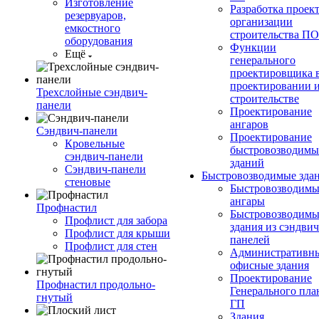
Изготовление
Разработка проек
резервуаров,
организации
емкостного
строительства П
оборудования
Функции
Ещё
генерального
проектировщика 
проектировании 
Трехслойные сэндвич-
строительстве
панели
Проектирование
ангаров
Сэндвич-панели
Проектирование
Кровельные
быстровозводимы
сэндвич-панели
зданий
Сэндвич-панели
Быстровозводимые зда
стеновые
Быстровозводимы
ангары
Профнастил
Быстровозводимы
Профлист для забора
здания из сэндвич
Профлист для крыши
панелей
Профлист для стен
Административны
офисные здания
Проектирование
Профнастил продольно-
Генерального пла
гнутый
ГП
Здания