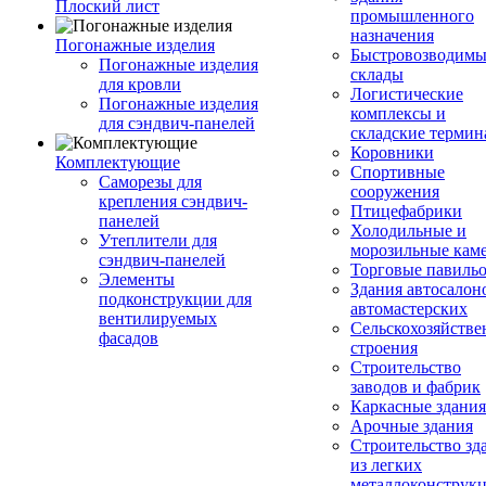
Плоский лист
промышленного
назначения
Погонажные изделия
Быстровозводимы
Погонажные изделия
склады
для кровли
Логистические
Погонажные изделия
комплексы и
для сэндвич-панелей
складские терми
Коровники
Комплектующие
Спортивные
Саморезы для
сооружения
крепления сэндвич-
Птицефабрики
панелей
Холодильные и
Утеплители для
морозильные кам
сэндвич-панелей
Торговые павиль
Элементы
Здания автосалон
подконструкции для
автомастерских
вентилируемых
Сельскохозяйств
фасадов
строения
Строительство
заводов и фабрик
Каркасные здания
Арочные здания
Строительство зд
из легких
металлоконструк