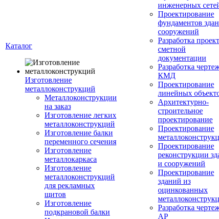
инженерных сете
Проектирование
фундаментов здан
сооружений
Разработка проек
Каталог
сметной
документации
Разработка черте
КМД
Изготовление
Проектирование
металлоконструкций
линейных объект
Металлоконструкции
Архитектурно-
на заказ
строительное
Изготовление легких
проектирование
металлоконструкций
Проектирование
Изготовление балки
металлоконструк
переменного сечения
Проектирование
Изготовление
реконструкции зд
металлокаркаса
и сооружений
Изготовление
Проектирование
металлоконструкций
зданий из
для рекламных
оцинкованных
щитов
металлоконструк
Изготовление
Разработка черте
подкрановой балки
АР