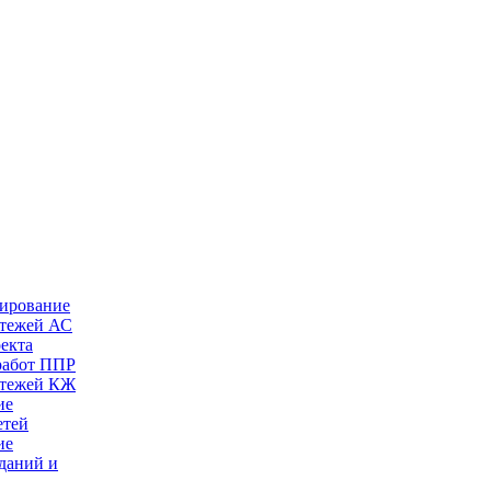
тирование
ртежей АС
оекта
работ ППР
ртежей КЖ
ие
етей
ие
даний и