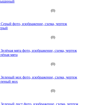
 Мышиный
(0)
Серый
(0)
лёная мята
(0)
еленый мох
(0)