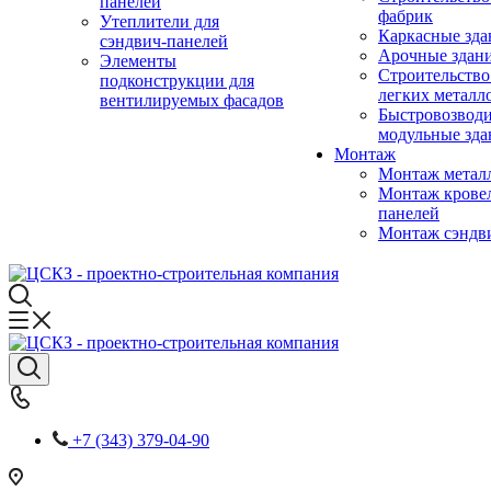
панелей
фабрик
Утеплители для
Каркасные зда
сэндвич-панелей
Арочные здан
Элементы
Строительство
подконструкции для
легких металл
вентилируемых фасадов
Быстровозвод
модульные зда
Монтаж
Монтаж метал
Монтаж крове
панелей
Монтаж сэндв
+7 (343) 379-04-90