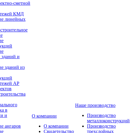
оектно-сметной
ертежей КМД
ие линейных
строительное
ие
ие
рукций
ие
 зданий и
е зданий из
рукций
ртежей АР
оектов
троительства
рального
Наше производство
ка в
ии и
Производство
О компании
металлоконструкций
е ангаров
О компании
Производство
ие
Свидетельство
трехслойных