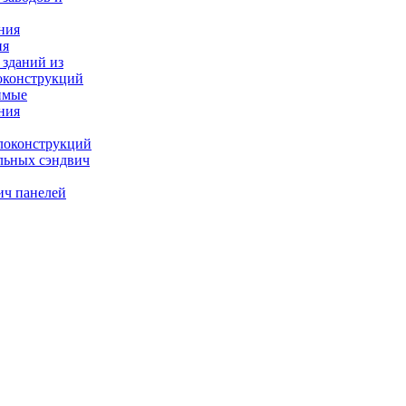
ния
ия
 зданий из
оконструкций
имые
ния
локонструкций
льных сэндвич
ич панелей