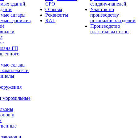
имых зданий
СРО
сэндвич-панелей
здания
Отзывы
Участок по
имые ангары
Реквизиты
производству
мые здания из
RAL
погонажных изделий
ей
Производство
вные и
пластиковых окон
ия
ие
плана ГП
шленного
имые склады
 комплексы и
миналы
ооружения
и морозильные
ильоны
лонов и
х
твенные
 заводов и