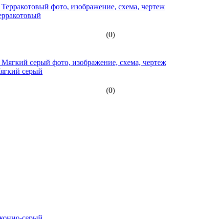
ерракотовый
(0)
Мягкий серый
(0)
Оконно-серый