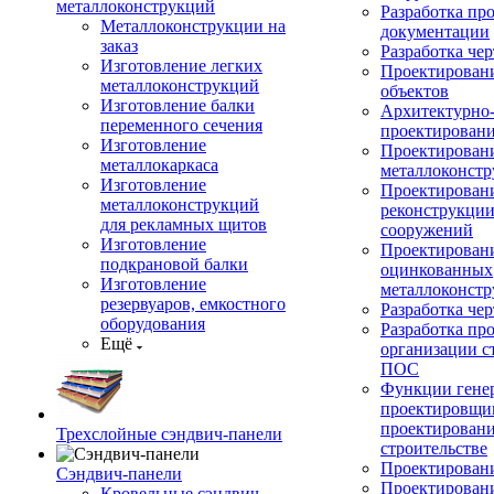
металлоконструкций
Разработка пр
Металлоконструкции на
документации
заказ
Разработка ч
Изготовление легких
Проектирован
металлоконструкций
объектов
Изготовление балки
Архитектурно-
переменного сечения
проектирован
Изготовление
Проектирован
металлокаркаса
металлоконст
Изготовление
Проектирован
металлоконструкций
реконструкции
для рекламных щитов
сооружений
Изготовление
Проектировани
подкрановой балки
оцинкованных
Изготовление
металлоконст
резервуаров, емкостного
Разработка че
оборудования
Разработка пр
Ещё
организации с
ПОС
Функции гене
проектировщи
проектирован
Трехслойные сэндвич-панели
строительстве
Проектировани
Сэндвич-панели
Проектирован
Кровельные сэндвич-