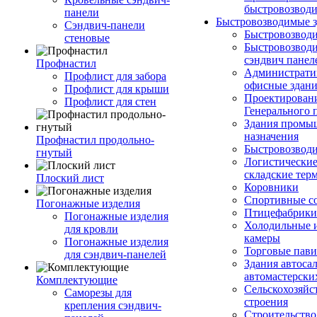
быстровозвод
панели
Быстровозводимые 
Сэндвич-панели
Быстровозвод
стеновые
Быстровозводи
сэндвич панел
Профнастил
Администрати
Профлист для забора
офисные здан
Профлист для крыши
Проектирован
Профлист для стен
Генерального 
Здания промы
назначения
Профнастил продольно-
Быстровозвод
гнутый
Логистические
складские тер
Плоский лист
Коровники
Спортивные с
Погонажные изделия
Птицефабрики
Погонажные изделия
Холодильные 
для кровли
камеры
Погонажные изделия
Торговые пав
для сэндвич-панелей
Здания автоса
автомастерски
Комплектующие
Сельскохозяйс
Саморезы для
строения
крепления сэндвич-
Строительство