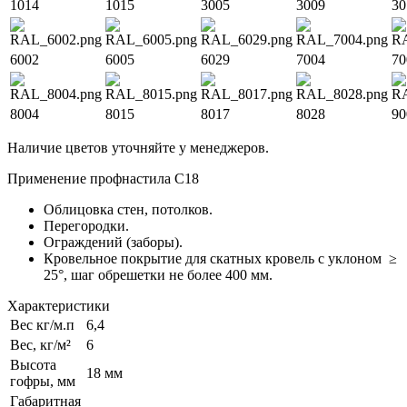
1014
1015
3005
3009
30
6002
6005
6029
7004
70
8004
8015
8017
8028
90
Наличие цветов уточняйте у менеджеров.
Применение профнастила С18
Облицовка стен, потолков.
Перегородки.
Ограждений (заборы).
Кровельное покрытие для скатных кровель с уклоном ≥
25°, шаг обрешетки не более 400 мм.
Характеристики
Вес кг/м.п
6,4
Вес, кг/м²
6
Высота
18 мм
гофры, мм
Габаритная