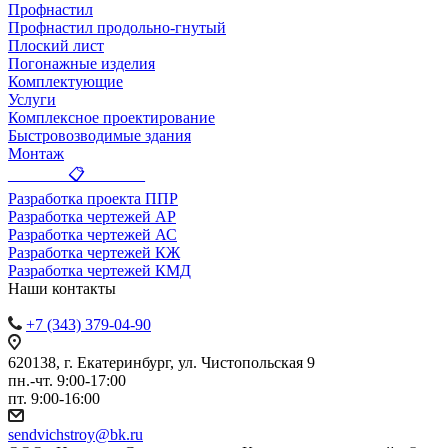
Профнастил
Профнастил продольно-гнутый
Плоский лист
Погонажные изделия
Комплектующие
Услуги
Комплексное проектирование
Быстровозводимые здания
Монтаж
_______ 📋 _______
Разработка проекта ППР
Разработка чертежей АР
Разработка чертежей АС
Разработка чертежей КЖ
Разработка чертежей КМД
Наши контакты
+7 (343) 379-04-90
620138, г. Екатеринбург, ул. Чистопольская 9
пн.-чт. 9:00-17:00
пт. 9:00-16:00
sendvichstroy@bk.ru