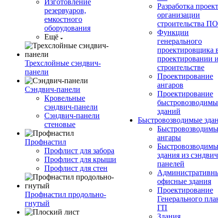
Изготовление
Разработка проек
резервуаров,
организации
емкостного
строительства П
оборудования
Функции
Ещё
генерального
проектировщика 
проектировании 
Трехслойные сэндвич-
строительстве
панели
Проектирование
ангаров
Сэндвич-панели
Проектирование
Кровельные
быстровозводимы
сэндвич-панели
зданий
Сэндвич-панели
Быстровозводимые зда
стеновые
Быстровозводимы
ангары
Профнастил
Быстровозводимы
Профлист для забора
здания из сэндвич
Профлист для крыши
панелей
Профлист для стен
Административны
офисные здания
Проектирование
Профнастил продольно-
Генерального пла
гнутый
ГП
Здания