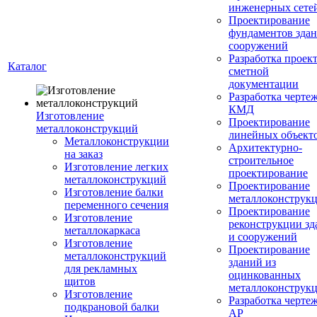
инженерных сете
Проектирование
фундаментов здан
сооружений
Разработка проек
Каталог
сметной
документации
Разработка черте
КМД
Изготовление
Проектирование
металлоконструкций
линейных объект
Металлоконструкции
Архитектурно-
на заказ
строительное
Изготовление легких
проектирование
металлоконструкций
Проектирование
Изготовление балки
металлоконструк
переменного сечения
Проектирование
Изготовление
реконструкции зд
металлокаркаса
и сооружений
Изготовление
Проектирование
металлоконструкций
зданий из
для рекламных
оцинкованных
щитов
металлоконструк
Изготовление
Разработка черте
подкрановой балки
АР