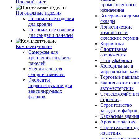
Плоский лист
промышленного
назначения
Погонажные изделия
Быстровозводимы
Погонажные изделия
склады
для кровли
Логистические
Погонажные изделия
комплексы и
для сэндвич-панелей
складские терми
Коровники
Комплектующие
Спортивные
Саморезы для
сооружения
крепления сэндвич-
Птицефабрики
панелей
Холодильные и
Утеплители для
морозильные кам
сэндвич-панелей
Торговые павиль
Элементы
Здания автосалон
подконструкции для
автомастерских
вентилируемых
Сельскохозяйств
фасадов
строения
Строительство
заводов и фабрик
Каркасные здания
Арочные здания
Строительство зд
из легких
металлоконструк