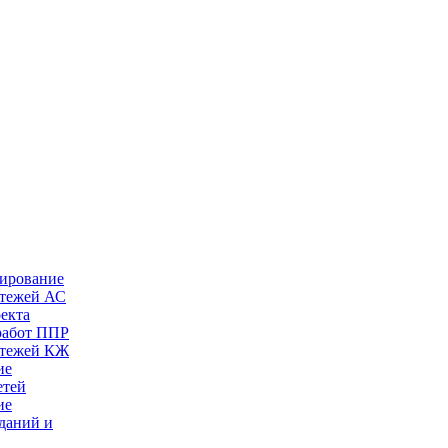
тирование
ртежей АС
оекта
работ ППР
ртежей КЖ
ие
етей
ие
даний и