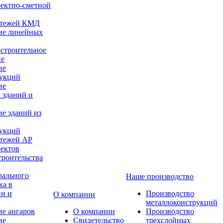
оектно-сметной
ертежей КМД
ие линейных
строительное
ие
ие
рукций
ие
 зданий и
е зданий из
рукций
ртежей АР
оектов
троительства
рального
Наше производство
ка в
ии и
Производство
О компании
металлоконструкций
е ангаров
О компании
Производство
ие
Свидетельство
трехслойных