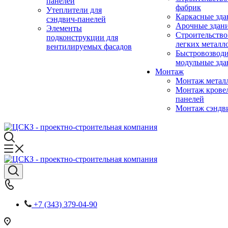
панелей
фабрик
Утеплители для
Каркасные зда
сэндвич-панелей
Арочные здан
Элементы
Строительство
подконструкции для
легких металл
вентилируемых фасадов
Быстровозвод
модульные зда
Монтаж
Монтаж метал
Монтаж крове
панелей
Монтаж сэндв
+7 (343) 379-04-90