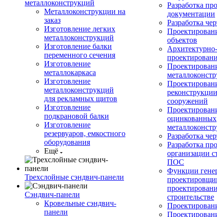
металлоконструкций
Разработка пр
Металлоконструкции на
документации
заказ
Разработка ч
Изготовление легких
Проектирован
металлоконструкций
объектов
Изготовление балки
Архитектурно-
переменного сечения
проектирован
Изготовление
Проектирован
металлокаркаса
металлоконст
Изготовление
Проектирован
металлоконструкций
реконструкции
для рекламных щитов
сооружений
Изготовление
Проектировани
подкрановой балки
оцинкованных
Изготовление
металлоконст
резервуаров, емкостного
Разработка че
оборудования
Разработка пр
Ещё
организации с
ПОС
Функции гене
Трехслойные сэндвич-панели
проектировщи
проектирован
Сэндвич-панели
строительстве
Кровельные сэндвич-
Проектировани
панели
Проектирован