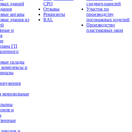
имых зданий
СРО
сэндвич-панелей
здания
Отзывы
Участок по
имые ангары
Реквизиты
производству
мые здания из
RAL
погонажных изделий
ей
Производство
вные и
пластиковых окон
ия
ие
плана ГП
шленного
имые склады
 комплексы и
миналы
ооружения
и морозильные
ильоны
лонов и
х
твенные
 заводов и