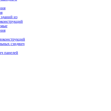
ния
ия
 зданий из
оконструкций
имые
ния
локонструкций
льных сэндвич
ич панелей