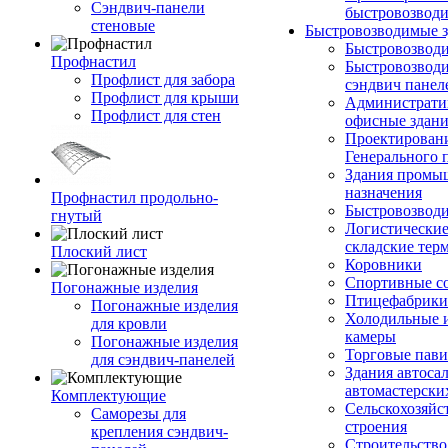
Сэндвич-панели
быстровозвод
стеновые
Быстровозводимые 
Быстровозвод
Профнастил
Быстровозводи
Профлист для забора
сэндвич панел
Профлист для крыши
Администрати
Профлист для стен
офисные здан
Проектирован
Генерального 
Здания промы
назначения
Профнастил продольно-
Быстровозвод
гнутый
Логистические
складские тер
Плоский лист
Коровники
Спортивные с
Погонажные изделия
Птицефабрики
Погонажные изделия
Холодильные 
для кровли
камеры
Погонажные изделия
Торговые пав
для сэндвич-панелей
Здания автоса
автомастерски
Комплектующие
Сельскохозяйс
Саморезы для
строения
крепления сэндвич-
Строительство