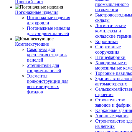
Плоский лист
промышленного
назначения
Погонажные изделия
Быстровозводимы
Погонажные изделия
склады
для кровли
Логистические
Погонажные изделия
комплексы и
для сэндвич-панелей
складские терми
Коровники
Комплектующие
Спортивные
Саморезы для
сооружения
крепления сэндвич-
Птицефабрики
панелей
Холодильные и
Утеплители для
морозильные кам
сэндвич-панелей
Торговые павиль
Элементы
Здания автосалон
подконструкции для
автомастерских
вентилируемых
Сельскохозяйств
фасадов
строения
Строительство
заводов и фабрик
Каркасные здания
Арочные здания
Строительство зд
из легких
металлоконструк