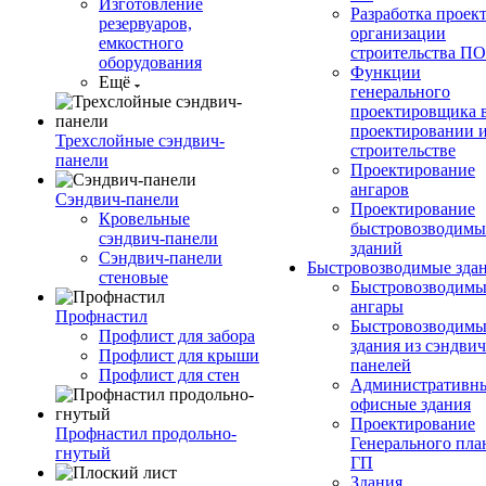
Изготовление
Разработка проек
резервуаров,
организации
емкостного
строительства П
оборудования
Функции
Ещё
генерального
проектировщика 
проектировании 
Трехслойные сэндвич-
строительстве
панели
Проектирование
ангаров
Сэндвич-панели
Проектирование
Кровельные
быстровозводимы
сэндвич-панели
зданий
Сэндвич-панели
Быстровозводимые зда
стеновые
Быстровозводимы
ангары
Профнастил
Быстровозводимы
Профлист для забора
здания из сэндвич
Профлист для крыши
панелей
Профлист для стен
Административны
офисные здания
Проектирование
Профнастил продольно-
Генерального пла
гнутый
ГП
Здания