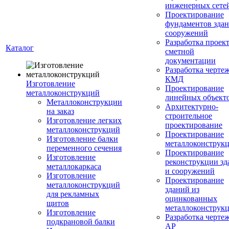
инженерных сете
Проектирование
фундаментов здан
сооружений
Разработка проек
Каталог
сметной
документации
Разработка черте
КМД
Изготовление
Проектирование
металлоконструкций
линейных объект
Металлоконструкции
Архитектурно-
на заказ
строительное
Изготовление легких
проектирование
металлоконструкций
Проектирование
Изготовление балки
металлоконструк
переменного сечения
Проектирование
Изготовление
реконструкции зд
металлокаркаса
и сооружений
Изготовление
Проектирование
металлоконструкций
зданий из
для рекламных
оцинкованных
щитов
металлоконструк
Изготовление
Разработка черте
подкрановой балки
АР