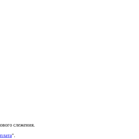
ового слежения.
оплата
".