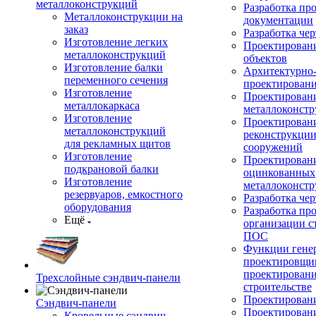
металлоконструкций
Разработка пр
Металлоконструкции на
документации
заказ
Разработка ч
Изготовление легких
Проектирован
металлоконструкций
объектов
Изготовление балки
Архитектурно-
переменного сечения
проектирован
Изготовление
Проектирован
металлокаркаса
металлоконст
Изготовление
Проектирован
металлоконструкций
реконструкции
для рекламных щитов
сооружений
Изготовление
Проектировани
подкрановой балки
оцинкованных
Изготовление
металлоконст
резервуаров, емкостного
Разработка че
оборудования
Разработка пр
Ещё
организации с
ПОС
Функции гене
проектировщи
проектирован
Трехслойные сэндвич-панели
строительстве
Проектировани
Сэндвич-панели
Проектирован
Кровельные сэндвич-