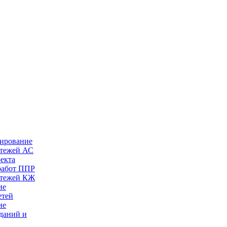
тирование
ртежей АС
оекта
работ ППР
ртежей КЖ
ие
етей
ие
даний и