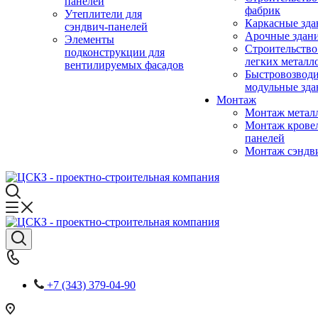
панелей
фабрик
Утеплители для
Каркасные зда
сэндвич-панелей
Арочные здан
Элементы
Строительство
подконструкции для
легких металл
вентилируемых фасадов
Быстровозвод
модульные зда
Монтаж
Монтаж метал
Монтаж крове
панелей
Монтаж сэндв
+7 (343) 379-04-90