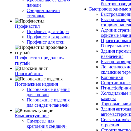
быстровозвод
панели
Быстровозводимые 
Сэндвич-панели
Быстровозвод
стеновые
Быстровозводи
сэндвич панел
Профнастил
Администрати
Профлист для забора
офисные здан
Профлист для крыши
Проектирован
Профлист для стен
Генерального 
Здания промы
назначения
Профнастил продольно-
Быстровозвод
гнутый
Логистические
складские тер
Плоский лист
Коровники
Спортивные с
Погонажные изделия
Птицефабрики
Погонажные изделия
Холодильные 
для кровли
камеры
Погонажные изделия
Торговые пав
для сэндвич-панелей
Здания автоса
автомастерски
Комплектующие
Сельскохозяйс
Саморезы для
строения
крепления сэндвич-
Строительство