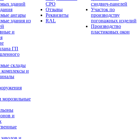
имых зданий
СРО
сэндвич-панелей
здания
Отзывы
Участок по
имые ангары
Реквизиты
производству
мые здания из
RAL
погонажных изделий
ей
Производство
вные и
пластиковых окон
ия
ие
плана ГП
шленного
имые склады
 комплексы и
миналы
ооружения
и морозильные
ильоны
лонов и
х
твенные
 заводов и