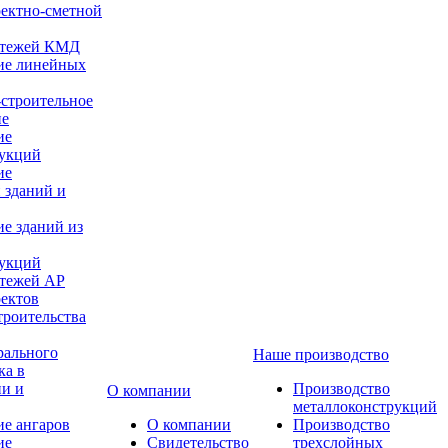
оектно-сметной
ертежей КМД
ие линейных
строительное
ие
ие
рукций
ие
 зданий и
е зданий из
рукций
ртежей АР
оектов
троительства
рального
Наше производство
ка в
ии и
Производство
О компании
металлоконструкций
е ангаров
О компании
Производство
ие
Свидетельство
трехслойных