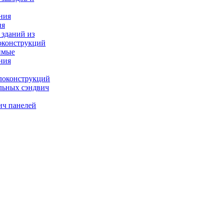
ния
ия
 зданий из
оконструкций
имые
ния
локонструкций
льных сэндвич
ич панелей