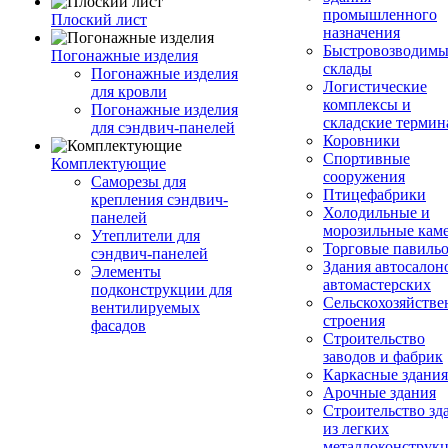
промышленного
Плоский лист
назначения
Быстровозводимы
Погонажные изделия
склады
Погонажные изделия
Логистические
для кровли
комплексы и
Погонажные изделия
складские терми
для сэндвич-панелей
Коровники
Спортивные
Комплектующие
сооружения
Саморезы для
Птицефабрики
крепления сэндвич-
Холодильные и
панелей
морозильные кам
Утеплители для
Торговые павиль
сэндвич-панелей
Здания автосалон
Элементы
автомастерских
подконструкции для
Сельскохозяйств
вентилируемых
строения
фасадов
Строительство
заводов и фабрик
Каркасные здания
Арочные здания
Строительство зд
из легких
металлоконструк