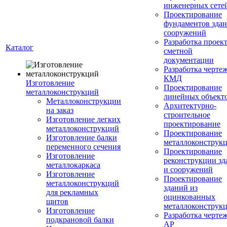
инженерных сете
Проектирование
фундаментов здан
сооружений
Разработка проек
Каталог
сметной
документации
Разработка черте
КМД
Изготовление
Проектирование
металлоконструкций
линейных объект
Металлоконструкции
Архитектурно-
на заказ
строительное
Изготовление легких
проектирование
металлоконструкций
Проектирование
Изготовление балки
металлоконструк
переменного сечения
Проектирование
Изготовление
реконструкции зд
металлокаркаса
и сооружений
Изготовление
Проектирование
металлоконструкций
зданий из
для рекламных
оцинкованных
щитов
металлоконструк
Изготовление
Разработка черте
подкрановой балки
АР