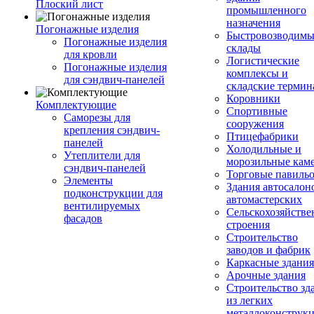
Плоский лист
промышленного
назначения
Погонажные изделия
Быстровозводимы
Погонажные изделия
склады
для кровли
Логистические
Погонажные изделия
комплексы и
для сэндвич-панелей
складские терми
Коровники
Комплектующие
Спортивные
Саморезы для
сооружения
крепления сэндвич-
Птицефабрики
панелей
Холодильные и
Утеплители для
морозильные кам
сэндвич-панелей
Торговые павиль
Элементы
Здания автосалон
подконструкции для
автомастерских
вентилируемых
Сельскохозяйств
фасадов
строения
Строительство
заводов и фабрик
Каркасные здания
Арочные здания
Строительство зд
из легких
металлоконструк