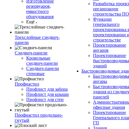
Изготовление
Разработка проек
резервуаров,
организации
емкостного
строительства П
оборудования
Функции
Ещё
генерального
проектировщика 
проектировании 
Трехслойные сэндвич-
строительстве
панели
Проектирование
ангаров
Сэндвич-панели
Проектирование
Кровельные
быстровозводимы
сэндвич-панели
зданий
Сэндвич-панели
Быстровозводимые зда
стеновые
Быстровозводимы
ангары
Профнастил
Быстровозводимы
Профлист для забора
здания из сэндвич
Профлист для крыши
панелей
Профлист для стен
Административны
офисные здания
Проектирование
Профнастил продольно-
Генерального пла
гнутый
ГП
Здания