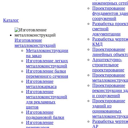
инженерных сете
Проектирование
фундаментов здан
сооружений
Каталог
Разработка проек
сметной
документации
Разработка черте
Изготовление
КМД
металлоконструкций
Проектирование
Металлоконструкции
линейных объект
на заказ
Архитектурно-
Изготовление легких
строительное
металлоконструкций
проектирование
Изготовление балки
Проектирование
переменного сечения
металлоконструк
Изготовление
Проектирование
металлокаркаса
реконструкции зд
Изготовление
и сооружений
металлоконструкций
Проектирование
для рекламных
зданий из
щитов
оцинкованных
Изготовление
металлоконструк
подкрановой балки
Разработка черте
Изготовление
АР
резервуаров,