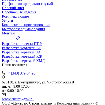
Профнастил продольно-гнутый
Плоский лист
Погонажные изделия
Комплектующие
Услуги
Комплексное проектирование
Быстровозводимые здания
Монтаж
_______ 📋 _______
Разработка проекта ППР
Разработка чертежей АР
Разработка чертежей АС
Разработка чертежей КЖ
Разработка чертежей КМД
Наши контакты
+7 (343) 379-04-90
620138, г. Екатеринбург, ул. Чистопольская 9
пн.-чт. 9:00-17:00
пт. 9:00-16:00
sendvichstroy@bk.ru
ООО «Центр по Строительству и Комплектации зданий» ©