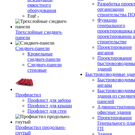
Разработка проек
емкостного
организации
оборудования
строительства П
Ещё
Функции
генерального
проектировщика 
Трехслойные сэндвич-
проектировании 
панели
строительстве
Проектирование
Сэндвич-панели
ангаров
Кровельные
Проектирование
сэндвич-панели
быстровозводимы
Сэндвич-панели
зданий
стеновые
Быстровозводимые зда
Быстровозводимы
ангары
Быстровозводимы
Профнастил
здания из сэндвич
Профлист для забора
панелей
Профлист для крыши
Административны
Профлист для стен
офисные здания
Проектирование
Генерального пла
Профнастил продольно-
ГП
гнутый
Здания