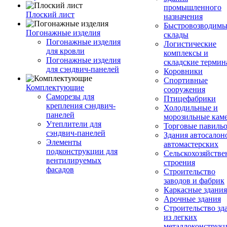
промышленного
Плоский лист
назначения
Быстровозводимы
Погонажные изделия
склады
Погонажные изделия
Логистические
для кровли
комплексы и
Погонажные изделия
складские терми
для сэндвич-панелей
Коровники
Спортивные
Комплектующие
сооружения
Саморезы для
Птицефабрики
крепления сэндвич-
Холодильные и
панелей
морозильные кам
Утеплители для
Торговые павиль
сэндвич-панелей
Здания автосалон
Элементы
автомастерских
подконструкции для
Сельскохозяйств
вентилируемых
строения
фасадов
Строительство
заводов и фабрик
Каркасные здания
Арочные здания
Строительство зд
из легких
металлоконструк