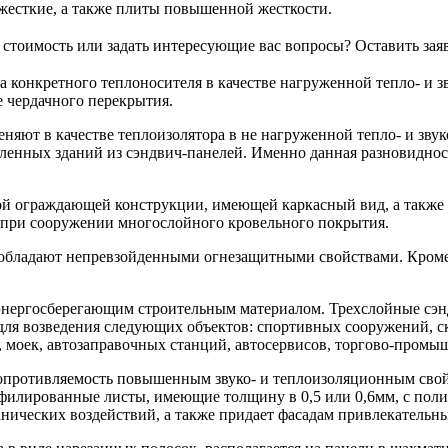
жесткие, а также плиты повышенной жесткости.
ь стоимость или задать интересующие вас вопросы?
Оставить зая
конкретного теплоносителя в качестве нагруженной тепло- и зв
 чердачного перекрытия.
няют в качестве теплоизолятора в не нагруженной тепло- и звук
шленных зданий из сэндвич-панелей. Именно данная разновиднос
кой ограждающей конструкции, имеющей каркасный вид, а также
 и при сооружении многослойного кровельного покрытия.
бладают непревзойденными огнезащитными свойствами. Кроме т
энергосберегающим строительным материалом. Трехслойные сэн
ля возведения следующих объектов: спортивных сооружений, ск
моек, автозаправочных станций, автосервисов, торгово-промыш
сопротивляемость повышенным звуко- и теплоизоляционным свой
филированные листы, имеющие толщину в 0,5 или 0,6мм, с пол
ических воздействий, а также придает фасадам привлекательн