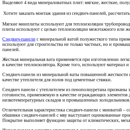
Выделяют 4 вида минераловатных плит: мягкие, жесткие, полу
Хотите заказать монтаж здания из сендвич-панелей, рассчитат
Мягкие минплиты используют для теплоизоляции трубопровода 
плиты используют с целью теплоизоляции межэтажного или же
Сэндвич-панели
с минеральной ватой полужесткого типа приме
используют для строительства не только частных, но и промы
панелей.
Жесткая минеральная вата применяется при изготовлении лег
в качестве теплоизолятора. Кроме того, используют материал
Сэндвич-панели из минеральной ваты повышенной жесткости о
качестве утеплителя для полов под цементные стяжки.
Сендвич панели с утеплителем из пенополиуретана признаны 
готовности, применяемую в качестве ограждающих элементов д
низкотемпературных складов и промышленных холодильников, 
Отличительная характеристика сэндвич-панели с минватой – 
обшивки сэндвич-панелей с мву выступают оцинкованные про
Покрытие выполняет функцию защиты от климатических, механ