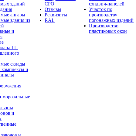
имых зданий
СРО
сэндвич-панелей
здания
Отзывы
Участок по
имые ангары
Реквизиты
производству
мые здания из
RAL
погонажных изделий
ей
Производство
вные и
пластиковых окон
ия
ие
плана ГП
шленного
имые склады
 комплексы и
миналы
ооружения
и морозильные
ильоны
лонов и
х
твенные
 заводов и