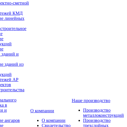
оектно-сметной
ертежей КМД
ие линейных
строительное
ие
ие
рукций
ие
 зданий и
е зданий из
рукций
ртежей АР
оектов
троительства
рального
Наше производство
ка в
ии и
Производство
О компании
металлоконструкций
е ангаров
О компании
Производство
ие
Свидетельство
трехслойных