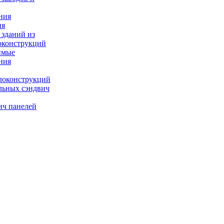
ния
ия
 зданий из
оконструкций
имые
ния
локонструкций
льных сэндвич
ич панелей