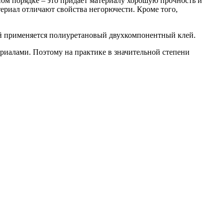
ном порядке – это придает материалу хорошую прочность и
ериал отличают свойства негорючести. Кроме того,
ой применяется полиуретановый двухкомпонентный клей.
иалами. Поэтому на практике в значительной степени