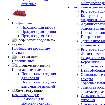
быстровозвод
стеновые
Быстровозводимые 
Быстровозвод
Быстровозводи
сэндвич панел
Профнастил
Администрати
Профлист для забора
офисные здан
Профлист для крыши
Проектирован
Профлист для стен
Генерального 
Здания промы
назначения
Профнастил продольно-
Быстровозвод
гнутый
Логистические
складские тер
Плоский лист
Коровники
Спортивные с
Погонажные изделия
Птицефабрики
Погонажные изделия
Холодильные 
для кровли
камеры
Погонажные изделия
Торговые пав
для сэндвич-панелей
Здания автоса
автомастерски
Комплектующие
Сельскохозяйс
Саморезы для
строения
крепления сэндвич-
Строительство