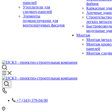
панелей
фабрик
Утеплители для
Каркасные зда
сэндвич-панелей
Арочные здан
Элементы
Строительство
подконструкции для
легких металл
вентилируемых фасадов
Быстровозвод
модульные зда
Монтаж
Монтаж метал
Монтаж крове
панелей
Монтаж сэндв
+7 (343) 379-04-90