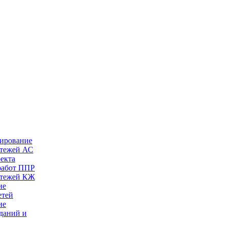
тирование
ртежей АС
оекта
работ ППР
ртежей КЖ
ие
етей
ие
даний и