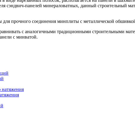
а в виде нарезанных полосок, располагается на панели в шахмат
еля сэндвич-панелей минераловатных, данный строительный мат
ты для прочного соединения минплиты с металлической обшивк
равнивать с аналогичными традиционными строительными матер
анели с минватой.
ий
натяжения