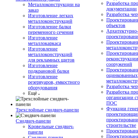
Разработка пр
Металлоконструкции на
документации
заказ
Разработка ч
Изготовление легких
Проектирован
металлоконструкций
объектов
Изготовление балки
Архитектурно-
переменного сечения
проектирован
Изготовление
Проектирован
металлокаркаса
металлоконст
Изготовление
Проектирован
металлоконструкций
реконструкции
для рекламных щитов
сооружений
Изготовление
Проектировани
подкрановой балки
оцинкованных
Изготовление
металлоконст
резервуаров, емкостного
Разработка че
оборудования
Разработка пр
Ещё
организации с
ПОС
Функции гене
Трехслойные сэндвич-панели
проектировщи
проектирован
Сэндвич-панели
строительстве
Кровельные сэндвич-
Проектировани
панели
Проектирован
Сэндвич-панели