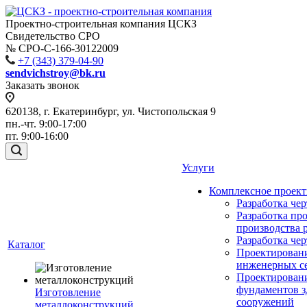
Проектно-строительная компания ЦСКЗ
Свидетельство СРО
№ СРО-С-166-30122009
+7 (343) 379-04-90
sendvichstroy@bk.ru
Заказать звонок
620138, г. Екатеринбург, ул. Чистопольская 9
пн.-чт. 9:00-17:00
пт. 9:00-16:00
Услуги
Комплексное проек
Разработка че
Разработка пр
производства 
Разработка че
Каталог
Проектирован
инженерных с
Проектирован
фундаментов з
Изготовление
сооружений
металлоконструкций